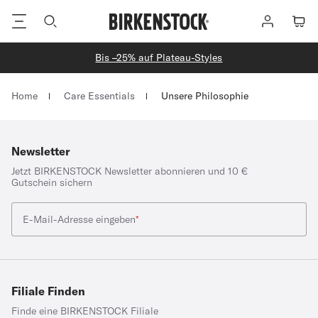
Footer
Anmelden
Waren
Bis –25% auf Plateau-Styles
Homepage
Home
Care Essentials
Unsere Philosophie
Newsletter
Jetzt BIRKENSTOCK Newsletter abonnieren und 10 €
Gutschein sichern
E-Mail-Adresse eingeben
*
Filiale Finden
Finde eine BIRKENSTOCK Filiale