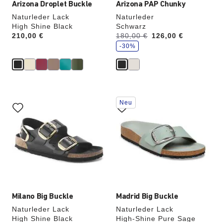
Arizona Droplet Buckle
Arizona PAP Chunky
Naturleder Lack
Naturleder
High Shine Black
Schwarz
S
Price:
210,00 €
Vorher:
180,00 €
Jetzt
126,00 €
p
a
-30%
r
e
Durch
Durch
Neu
Anklicken
Anklicken
der
der
Farben
Farben
werden
werden
die
die
Produktbilder
Produktbilder
aktualisiert.
aktualisiert.
Milano Big Buckle
Madrid Big Buckle
Naturleder Lack
Naturleder Lack
High Shine Black
High-Shine Pure Sage