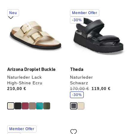
Durch
Durch
Neu
Member Offer
Anklicken
Anklicken
der
der
-30%
Farben
Farben
werden
werden
die
die
Produktbilder
Produktbilder
aktualisiert.
aktualisiert.
Arizona Droplet Buckle
Theda
Naturleder Lack
Naturleder
High-Shine Ecru
Schwarz
S
Price:
210,00 €
Vorher:
170,00 €
Jetzt
119,00 €
p
a
-30%
r
e
Durch
Durch
Member Offer
Anklicken
Anklicken