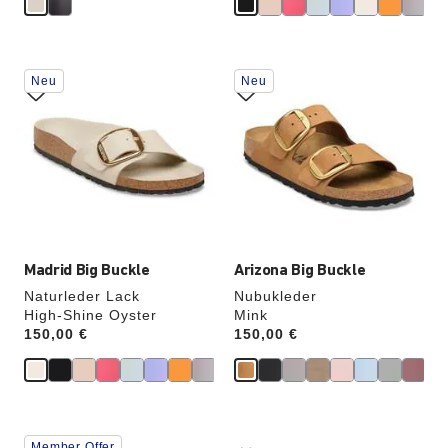
Durch
Durch
Neu
Neu
Anklicken
Anklicken
der
der
Farben
Farben
werden
werden
die
die
Produktbilder
Produktbilder
aktualisiert.
aktualisiert.
Madrid Big Buckle
Arizona Big Buckle
Naturleder Lack
Nubukleder
High-Shine Oyster
Mink
Price:
150,00 €
Price:
150,00 €
Durch
Durch
Member Offer