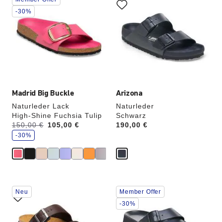
Anklicken
Anklicken
der
der
-30%
Farben
Farben
werden
werden
die
die
Produktbilder
Produktbilder
aktualisiert.
aktualisiert.
Madrid Big Buckle
Arizona
Naturleder Lack
Naturleder
High-Shine Fuchsia Tulip
Schwarz
S
Vorher:
150,00 €
Jetzt
105,00 €
Price:
190,00 €
p
a
-30%
r
e
Durch
Durch
Neu
Member Offer
Anklicken
Anklicken
der
der
-30%
Farben
Farben
werden
werden