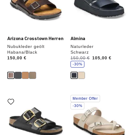
die
die
Produktbilder
Produktbilder
aktualisiert.
aktualisiert.
Arizona Crosstown Herren
Almina
Nubukleder geölt
Naturleder
Habana/Black
Schwarz
S
Price:
150,00 €
Vorher:
150,00 €
Jetzt
105,00 €
p
a
-30%
r
e
Durch
Durch
Member Offer
Anklicken
Anklicken
der
der
-30%
Farben
Farben
werden
werden
die
die
Produktbilder
Produktbilder
aktualisiert.
aktualisiert.