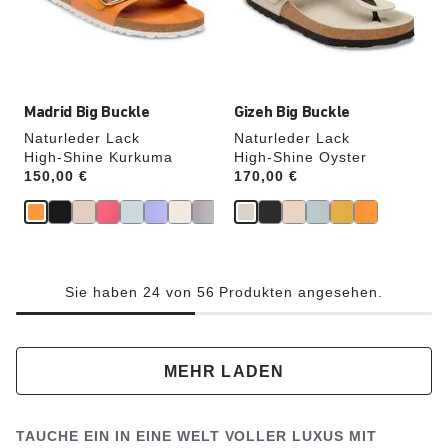
die
die
Produktbilder
Produktbilder
aktualisiert.
aktualisiert.
Madrid Big Buckle
Gizeh Big Buckle
Naturleder Lack
Naturleder Lack
High-Shine Kurkuma
High-Shine Oyster
Price:
150,00 €
Price:
170,00 €
Sie haben 24 von 56 Produkten angesehen.
MEHR LADEN
TAUCHE EIN IN EINE WELT VOLLER LUXUS MIT