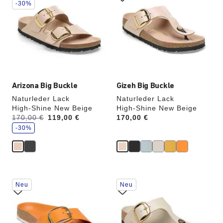
der
der
-30%
Farben
Farben
werden
werden
die
die
Produktbilder
Produktbilder
aktualisiert.
aktualisiert.
Arizona Big Buckle
Gizeh Big Buckle
Naturleder Lack
Naturleder Lack
High-Shine New Beige
High-Shine New Beige
S
Vorher:
170,00 €
Jetzt
119,00 €
Price:
170,00 €
p
a
-30%
r
e
Durch
Durch
Neu
Neu
Anklicken
Anklicken
der
der
Farben
Farben
werden
werden