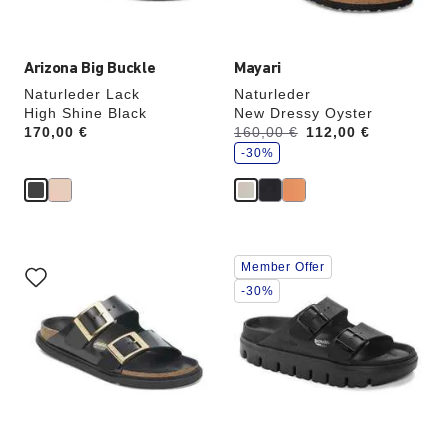
Arizona Big Buckle
Mayari
Naturleder Lack
Naturleder
High Shine Black
New Dressy Oyster
S
Price:
170,00 €
Vorher:
160,00 €
Jetzt
112,00 €
p
a
-30%
r
e
Durch
Durch
Member Offer
Anklicken
Anklicken
der
der
-30%
Farben
Farben
werden
werden
die
die
Produktbilder
Produktbilder
aktualisiert.
aktualisiert.