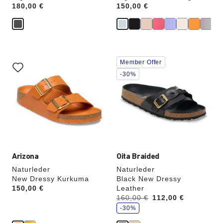
Price:
180,00 €
Price:
150,00 €
Durch
Durch
Member Offer
Anklicken
Anklicken
der
der
-30%
Farben
Farben
werden
werden
die
die
Produktbilder
Produktbilder
aktualisiert.
aktualisiert.
Arizona
Oita Braided
Naturleder
Naturleder
New Dressy Kurkuma
Black New Dressy
Price:
150,00 €
Leather
S
Vorher:
160,00 €
Jetzt
112,00 €
p
a
-30%
r
e