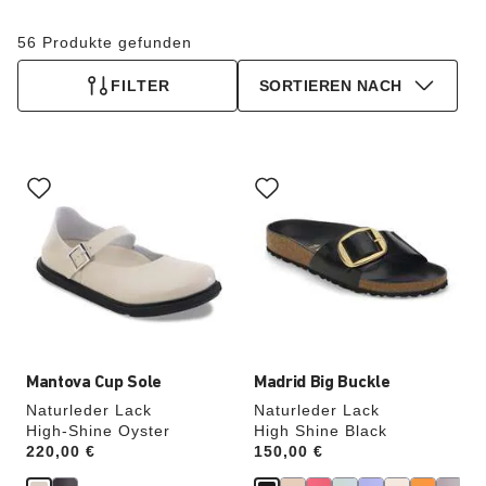
56 Produkte gefunden
FILTER
SORTIEREN NACH
Durch
Durch
Anklicken
Anklicken
der
der
Farben
Farben
werden
werden
die
die
Produktbilder
Produktbilder
aktualisiert.
aktualisiert.
Mantova Cup Sole
Madrid Big Buckle
Naturleder Lack
Naturleder Lack
High-Shine Oyster
High Shine Black
Price:
220,00 €
Price:
150,00 €