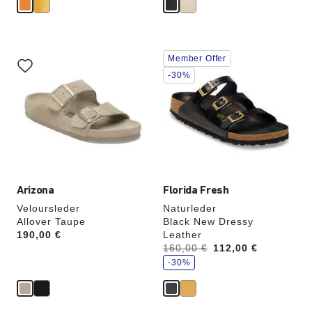
Durch
Durch
Member Offer
Anklicken
Anklicken
der
der
-30%
Farben
Farben
werden
werden
die
die
Produktbilder
Produktbilder
aktualisiert.
aktualisiert.
Arizona
Florida Fresh
Veloursleder
Naturleder
Allover Taupe
Black New Dressy
Price:
190,00 €
Leather
S
Vorher:
160,00 €
Jetzt
112,00 €
p
a
-30%
r
e