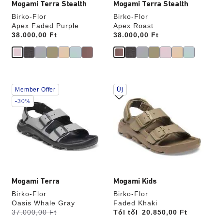
Mogami Terra Stealth
Mogami Terra Stealth
Birko-Flor
Birko-Flor
Apex Faded Purple
Apex Roast
Price:
38.000,00 Ft
Price:
38.000,00 Ft
A
A
Member Offer
Új
színpalettával
színpalettával
való
való
-30%
interakció
interakció
frissíti
frissíti
a
a
termékképet
termékképet
Mogami Terra
Mogami Kids
Birko-Flor
Birko-Flor
Oasis Whale Gray
Faded Khaki
k
Volt:
37.000,00 Ft
most
Tól től
Price:
20.850,00 Ft
e