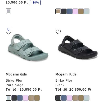
25.900,00 Ft
d
-30%
v
e
z
m
é
n
y
A
A
Új
színpalettával
színpalettával
való
való
interakció
interakció
frissíti
frissíti
a
a
termékképet
termékképet
Mogami Kids
Mogami Kids
Birko-Flor
Birko-Flor
Pure Sage
Black
Tól től
Price:
20.850,00 Ft
Tól től
Price:
20.850,00 Ft