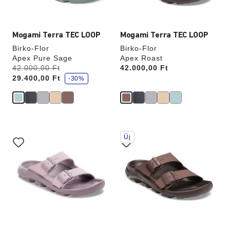
Mogami Terra TEC LOOP
Mogami Terra TEC LOOP
Birko-Flor
Birko-Flor
Apex Pure Sage
Apex Roast
k
Volt:
42.000,00 Ft
most
Price:
42.000,00 Ft
e
29.400,00 Ft
d
-30%
v
e
z
m
é
n
y
A
A
Új
színpalettával
színpalettával
való
való
interakció
interakció
frissíti
frissíti
a
a
termékképet
termékképet