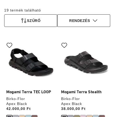
19 termék található
SZŰRŐ
RENDEZÉS
A
A
színpalettával
színpalettával
való
való
interakció
interakció
frissíti
frissíti
a
a
termékképet
termékképet
Mogami Terra TEC LOOP
Mogami Terra Stealth
Birko-Flor
Birko-Flor
Apex Black
Apex Black
Price:
42.000,00 Ft
Price:
38.000,00 Ft