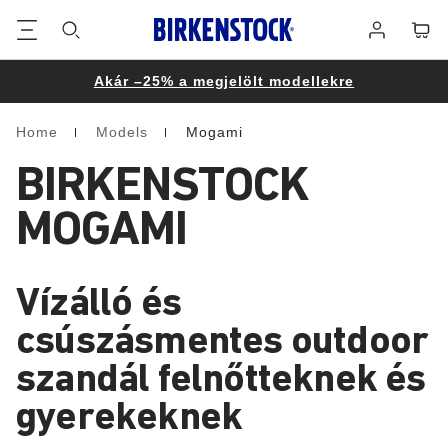
Lábléc
Cart
Bejelentke
Akár –25% a megjelölt modellekre
Home
Models
Mogami
Homepage
BIRKENSTOCK
MOGAMI
Vízálló és
csúszásmentes outdoor
szandál felnőtteknek és
gyerekeknek