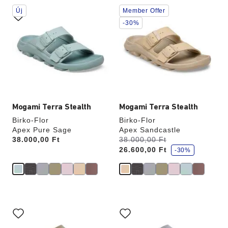
A
A
Új
Member Offer
színpalettával
színpalettával
való
való
-30%
interakció
interakció
frissíti
frissíti
a
a
termékképet
termékképet
Mogami Terra Stealth
Mogami Terra Stealth
Birko-Flor
Birko-Flor
Apex Pure Sage
Apex Sandcastle
k
Price:
38.000,00 Ft
Volt:
38.000,00 Ft
most
e
26.600,00 Ft
d
-30%
v
e
z
m
é
n
y
A
A
színpalettával
színpalettával
való
való