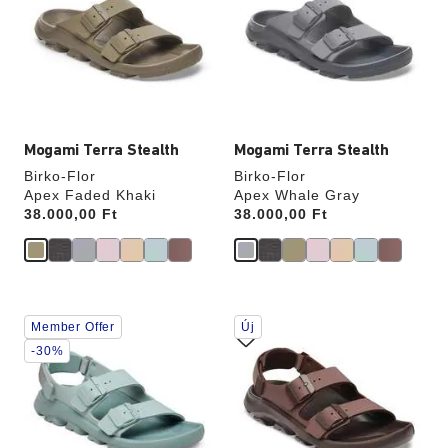
interakció
interakció
frissíti
frissíti
a
a
termékképet
termékképet
Mogami Terra Stealth
Mogami Terra Stealth
Birko-Flor
Birko-Flor
Apex Faded Khaki
Apex Whale Gray
Price:
38.000,00 Ft
Price:
38.000,00 Ft
A
A
Member Offer
Új
színpalettával
színpalettával
való
való
-30%
interakció
interakció
frissíti
frissíti
a
a
termékképet
termékképet