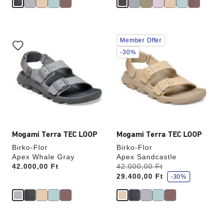
A
A
Member Offer
színpalettával
színpalettával
való
való
-30%
interakció
interakció
frissíti
frissíti
a
a
termékképet
termékképet
Mogami Terra TEC LOOP
Mogami Terra TEC LOOP
Birko-Flor
Birko-Flor
Apex Whale Gray
Apex Sandcastle
k
Price:
42.000,00 Ft
Volt:
42.000,00 Ft
most
e
29.400,00 Ft
d
-30%
v
e
z
m
é
n
y