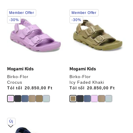
A
A
Member Offer
Member Offer
színpalettával
színpalettával
való
való
-30%
-30%
interakció
interakció
frissíti
frissíti
a
a
termékképet
termékképet
Mogami Kids
Mogami Kids
Birko-Flor
Birko-Flor
Crocus
Icy Faded Khaki
Tól től
Price:
20.850,00 Ft
Tól től
Price:
20.850,00 Ft
A
Új
színpalettával
való