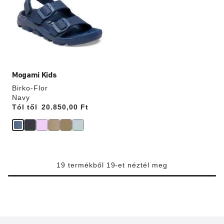
interakció
frissíti
a
termékképet
Mogami Kids
Birko-Flor
Navy
Tól től
Price:
20.850,00 Ft
19 termékből 19-et néztél meg