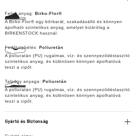
Felső anyag:
Birko-Flor®
A Birko-Flor® egy bőrbarát, szakadásálló és könnyen
ápolható szintetikus anyag, amelyet kizárólag a
BIRKENSTOCK használ.
Fedőtalpbélés:
Poliuretán
A poliuratán (PU) rugalmas, víz- és szennyeződéstaszító
szintetikus anyag, és különösen könnyen ápolhatóvá
teszi a cipőt.
Talpágy anyaga:
Poliuretán
A poliuratán (PU) rugalmas, víz- és szennyeződéstaszító
szintetikus anyag, és különösen könnyen ápolhatóvá
teszi a cipőt.
Gyártó és Biztonság