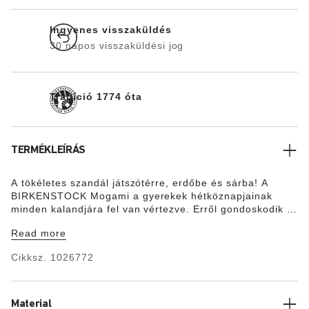
Ingyenes visszaküldés
30 napos visszaküldési jog
Tradíció 1774 óta
TERMÉKLEÍRÁS
A tökéletes szandál játszótérre, erdőbe és sárba! A
BIRKENSTOCK Mogami a gyerekek hétköznapjainak
minden kalandjára fel van vértezve. Erről gondoskodik a
lábujjvédelemmel ellátott vízálló talpágy, valamint a
Read more
rendkívüli funkcionalitású talp, amely két habosított
rétegben kerül a talpágyra. Ezáltal a szandál minden
Cikksz.
1026772
terepen különösen rugalmas és hosszú élettartamú.
Világító színű változat. A felsőrész bőrbarát és
strapabíró szintetikus Birko-Flor® anyagból
Material