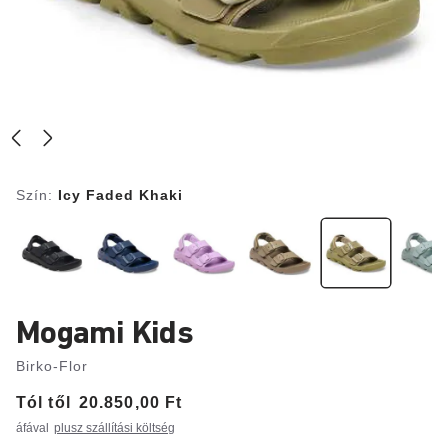
Szín:
Icy Faded Khaki
Mogami Kids
Birko-Flor
Tól től
Price:
20.850,00 Ft
áfával
plusz szállítási költség