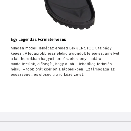
Egy Legendás Formatervezés
Minden modell lelkét az eredeti BIRKENSTOCK talpágy
képezi. A legapróbb részletekig átgondolt felépítés, amelyet
a láb homokban hagyott természetes lenyomatára
modelleztünk, elősegíti, hogy a láb – lehetőleg terhelés
nélkül – több órát kibírjon a lábbelikben. Ez támogatja az
egészséget, és elősegíti a jó közérzetet.