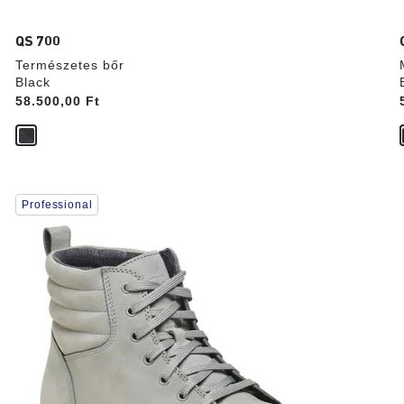
QS 700
Természetes bőr
Black
Price:
58.500,00 Ft
A
Professional
színpalettával
való
interakció
frissíti
a
termékképet