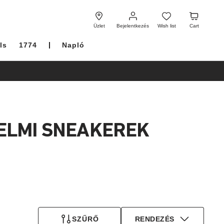
Bejelentkezés
Wish
Cart
list
Üzlet
Bejelentkezés
Wish list
Cart
ls
1774
Napló
ELMI SNEAKEREK
SZŰRŐ
RENDEZÉS