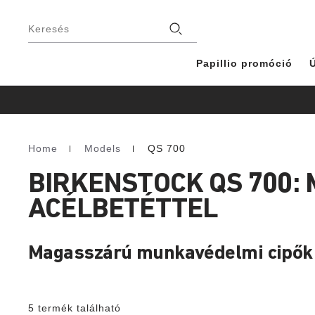
Lábléc
Üzlet
Keresés
Papillio promóció
Ú
Home
Models
QS 700
Homepage
BIRKENSTOCK QS 700
ACÉLBETÉTTEL
Magasszárú munkavédelmi cipők 
5 termék található