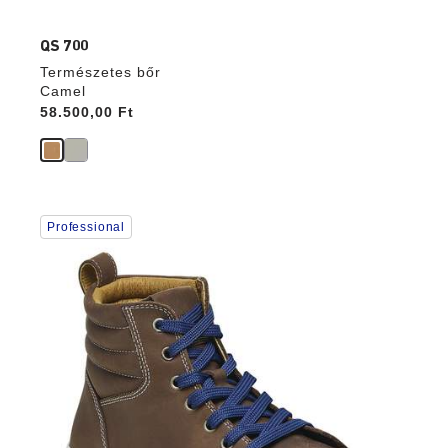
QS 700
Természetes bőr
Camel
Price:
58.500,00 Ft
A
Professional
színpalettával
való
interakció
frissíti
a
termékképet