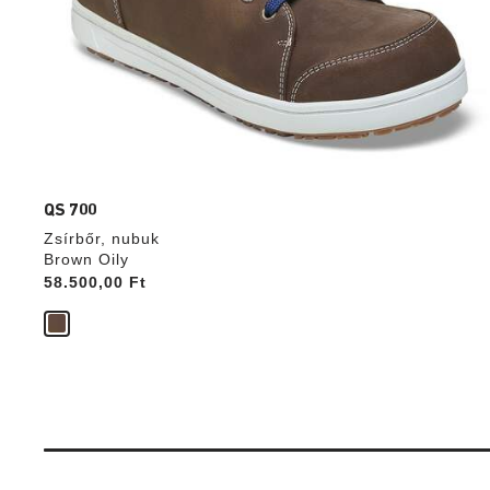
QS 700
Zsírbőr, nubuk
Brown Oily
Price:
58.500,00 Ft