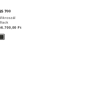
QS 700
Mikroszál
Black
Price:
56.700,00 Ft