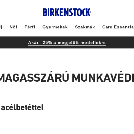
j
Női
Férfi
Gyermekek
Szakmák
Care Essentia
Akár –25% a megjelölt modellekre
: MAGASSZÁRÚ MUNKAVÉD
acélbetéttel