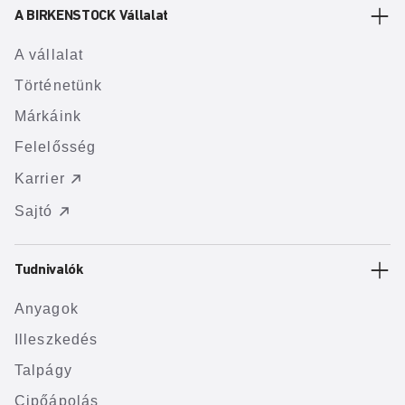
A BIRKENSTOCK Vállalat
A vállalat
Történetünk
Márkáink
Felelősség
Karrier
Sajtó
Tudnivalók
Anyagok
Illeszkedés
Talpágy
Cipőápolás