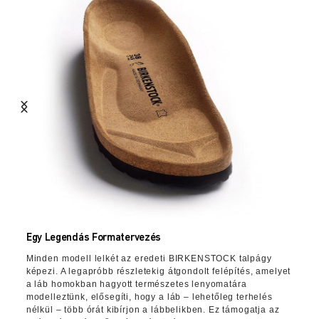
Egy Legendás Formatervezés
Minden modell lelkét az eredeti BIRKENSTOCK talpágy
képezi. A legapróbb részletekig átgondolt felépítés, amelyet
a láb homokban hagyott természetes lenyomatára
modelleztünk, elősegíti, hogy a láb – lehetőleg terhelés
nélkül – több órát kibírjon a lábbelikben. Ez támogatja az