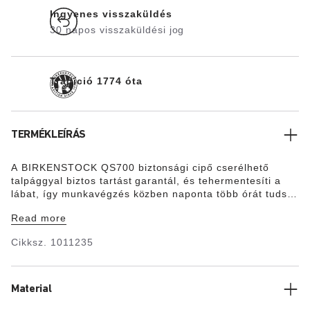
Ingyenes visszaküldés
30 napos visszaküldési jog
Tradíció 1774 óta
TERMÉKLEÍRÁS
A BIRKENSTOCK QS700 biztonsági cipő cserélhető
talpággyal biztos tartást garantál, és tehermentesíti a
lábat, így munkavégzés közben naponta több órát tudsz
kényelmesen állni, járni és futni még kihívásokkal teli
Read more
környezetben is. A QS700 modern, bokamagas bebújós
cipő 7-lyukas fűzőrésszel és sarokfüllel. A
Cikksz.
1011235
csúszásmentes, fémmentes, valamint olaj- és benzinálló
járótalp gondoskodik az energiaelnyelésről a
sarokrészen, és véd a talpátszúródás ellen. A láb elülső
részét egy 200 joule energiájú zuhanó tárgyak elleni
Material
karcálló orrmerevítő védi. A felsőrész víztaszító sima