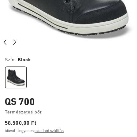
Szín:
Black
QS 700
Természetes bőr
Price:
58.500,00 Ft
áfával
| ingyenes
standard szállítás