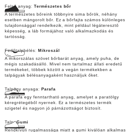
bőrből (WRU) készült, és antisztatikus védelmet nyújt. A
Felső anyag:
Természetes bőr
cipő az EN ISO 20345:2011 szabvány szerinti
tanúsítvánnyal rendelkezik, és megfelel az S3 biztonsági
A természetes bőreink többnyire sima bőrök, néhány
kategóriának.
esetben mángorolt bőr. Ez a bőrfajta számos különleges
tulajdonsággal rendelkezik, mint például légáteresztő
képesség, a láb formájához való alkalmazkodás és
tartósság.
Fedőtalpbélés:
Mikroszál
A mikorszálas szövet bőrbarát anyag, amely puha, de
mégis szakadásálló. Mivel nem tartalmaz állati eredetű
termékeket, többek között a vegán termékekben a
talpágyak bélésanyagaként használjuk őket.
Talpágy anyaga:
Parafa
A parafa egy fenntartható anyag, amelyet a paratölgy
kéregrétegéből nyernek. Ez a természetes termék
szigetel és nagyon jó párnázottságot biztosít.
Talp:
Gumi
Rendkívüli rugalmassága miatt a gumi kiválóan alkalmas