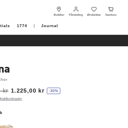
Påmelding
Ønskeliste
Varekurv
Butikker
Påmelding
Ønskeliste
Varekurv
tials
1774
Journal
na
ther
 kr
1.225,00 kr
-30%
 fraktkostnader
ck