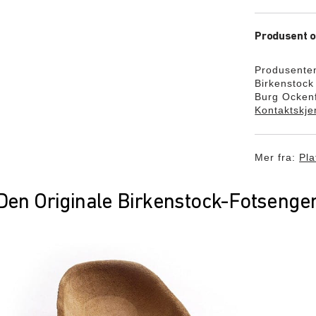
Produsent o
Produsente
Birkenstoc
Burg Ockenf
Kontaktskj
Mer fra:
Pla
Den Originale Birkenstock-Fotsenge