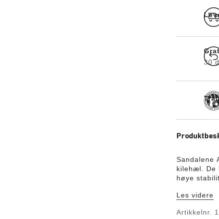
Lev
Grat
30 d
Tra
Produktbesk
Sandalene A
kilehæl. De
høye stabil
Papillio tor
Les videre
være tilsli
fotsengen e
Artikkelnr.
utrolig høy