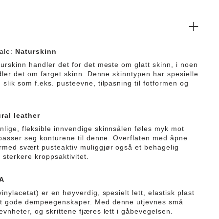
ale:
Naturskinn
turskinn handler det for det meste om glatt skinn, i noen
ndler det om farget skinn. Denne skinntypen har spesielle
slik som f.eks. pusteevne, tilpasning til fotformen og
.
ral leather
lige, fleksible innvendige skinnsålen føles myk mot
ilpasser seg konturene til denne. Overflaten med åpne
rmed svært pusteaktiv muliggjør også et behagelig
 sterkere kroppsaktivitet.
A
inylacetat) er en høyverdig, spesielt lett, elastisk plast
lt gode dempeegenskaper. Med denne utjevnes små
evnheter, og skrittene fjæres lett i gåbevegelsen.