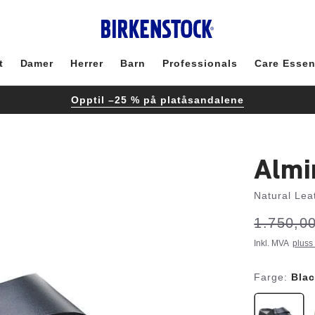
t
Damer
Herrer
Barn
Professionals
Care Essen
Opptil –25 % på platåsandalene
Almi
Natural Lea
s
Var:
1.750,00
er
p
a
r
Inkl. MVA
pluss
Farge:
Bla