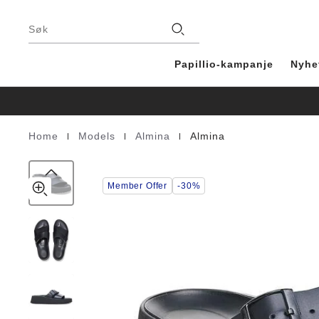
Almina
details
Bunntekst
about
Natural
Butikker
product
Søk
Leather
materials
Papillio-kampanje
Nyhe
|
|
|
Home
Models
Almina
Almina
Homepage
Member Offer
-30%