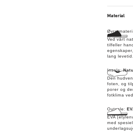
anilinskinn.
Material
Øvre materi
Ved vårt na
tilfeller ha
egenskaper, 
lang levetid
Insole:
Natu
Den hudvenn
foten, og t
porer og de
fotklima ved
Outsole:
EV
EVA (etylenv
med spesie
underlagsuj