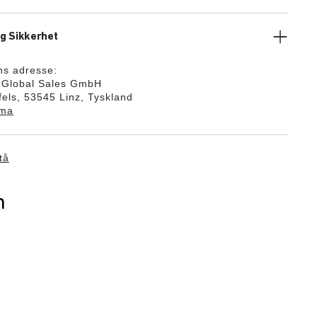
g Sikkerhet
ns adresse:
k Global Sales GmbH
els, 53545 Linz, Tyskland
ema
tå
n