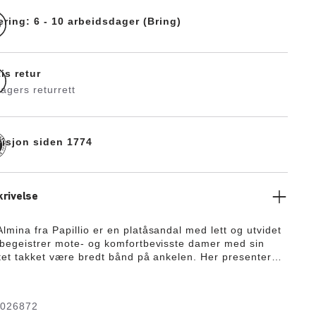
ering: 6 - 10 arbeidsdager (Bring)
is retur
agers returrett
disjon siden 1774
rivelse
lmina fra Papillio er en platåsandal med lett og utvidet
 begeistrer mote- og komfortbevisste damer med sin
itet takket være bredt bånd på ankelen. Her presenterer
eimeren exquisit og med en moteriktig platåsåle. (Takket
pingen oppnås maksimal gangkomfort.) Exquisit-
r trukket fullstendig med Piumato-skinn og sørger for en
1026872
 brukskomfort. Overmaterialet består av høykvalitets