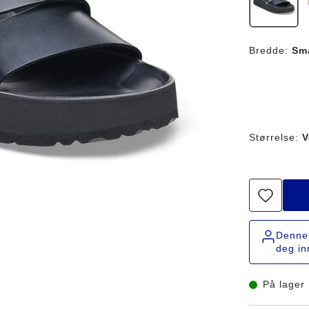
Bredde:
Sm
Størrelse:
V
Denne 
deg in
På lager