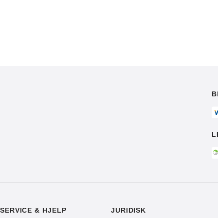
B
L
SERVICE & HJELP
JURIDISK