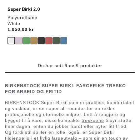
Super Birki 2.0
Polyurethane
White
Price:
1.050,00 kr
Du har sett 9 av 9 produkter
BIRKENSTOCK SUPER BIRKI: FARGERIKE TRESKO
FOR ARBEID OG FRITID
BIRKENSTOCK Super-Birki, som er praktisk, komfortabel
og vaskbar, er en super all-rounder for en rekke
profesjonelle og uformelle miljøer. Lett å rengjøre og
bygget til å vare, disse kompakte
treskoene
tilbyr støtte
hele dagen, enten du jobber hardt eller nyter litt fritid.
Og fordi stil spiller en rolle, også, er Super Birki
tilgjengelig i et livlig fargeutvalg – som gir en touch av