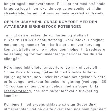
bølger også i moteverdenen. Plukk et par med strålende
farge og legg til en lekende pop av personlighet til din
street-style, for en look som er både praktisk og trendy.
OPPLEV USAMMENLIGNBAR KOMFORT MED DEN
AVTAKBARE BIRKENSTOCK-FOTSENGEN
Ta imot den enestående komforten og støtten til
BIRKENSTOCKs signaturfotseng i kork-lateks. Designet
med en ergonomisk form for å støtte enhver kurve og
kontur på føttene dine – fotsengen hjelper til å redusere
belastning og tretthet under lange perioder der du står
eller går.
Fôret med fuktighetstransporterende mikrofiberstoff –
Super Birkis fotseng hjelper til med å holde føttene
kjølige og tørre, selv under krevende betingelser. Videre
er fotsengen avtakbar for enkel rengjøring (ved opptil 30
°C) og kan skiftes ut etter behov med en
Super Birki
reservefotseng
, noe som sikrer langvarig friskhet og
komfort.
Kombinert med skoens sklifaste såle gir Super Birki
utmerket stabilitet på glatte overflater, noe som gjør dem