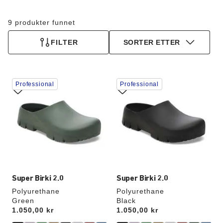
9 produkter funnet
FILTER
SORTER ETTER
Samhandling
Samhandling
Professional
Professional
med
med
swatch-
swatch-
farger
farger
vil
vil
oppdatere
oppdatere
produktbildet
produktbildet
Super Birki 2.0
Super Birki 2.0
Polyurethane
Polyurethane
Green
Black
Price:
1.050,00 kr
Price:
1.050,00 kr