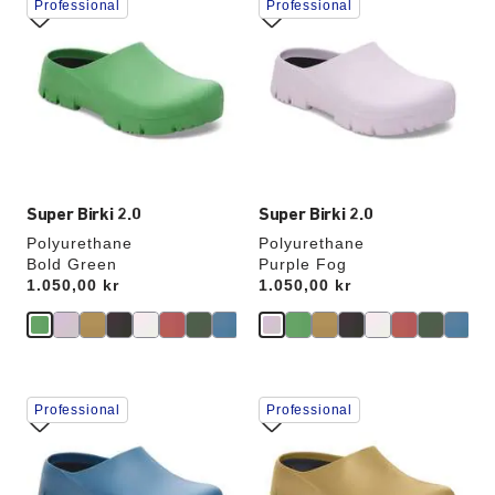
Professional
Professional
med
med
swatch-
swatch-
farger
farger
vil
vil
oppdatere
oppdatere
produktbildet
produktbildet
Super Birki 2.0
Super Birki 2.0
Polyurethane
Polyurethane
Bold Green
Purple Fog
Price:
1.050,00 kr
Price:
1.050,00 kr
Samhandling
Samhandling
Professional
Professional
med
med
swatch-
swatch-
farger
farger
vil
vil