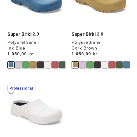
oppdatere
oppdatere
produktbildet
produktbildet
Super Birki 2.0
Super Birki 2.0
Polyurethane
Polyurethane
Ink Blue
Cork Brown
Price:
1.050,00 kr
Price:
1.050,00 kr
Samhandling
Professional
med
swatch-
farger
vil
oppdatere
produktbildet