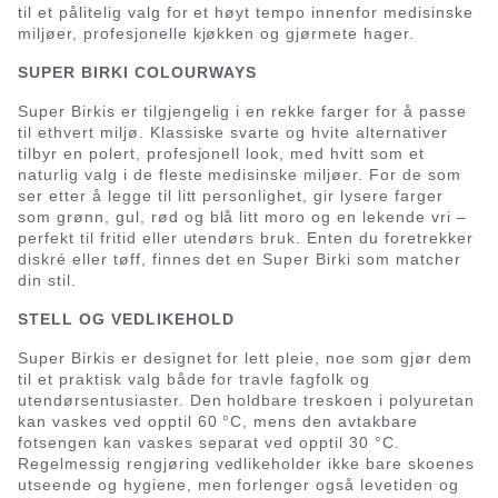
til et pålitelig valg for et høyt tempo innenfor medisinske
miljøer, profesjonelle kjøkken og gjørmete hager.
SUPER BIRKI COLOURWAYS
Super Birkis er tilgjengelig i en rekke farger for å passe
til ethvert miljø. Klassiske svarte og hvite alternativer
tilbyr en polert, profesjonell look, med hvitt som et
naturlig valg i de fleste medisinske miljøer. For de som
ser etter å legge til litt personlighet, gir lysere farger
som grønn, gul, rød og blå litt moro og en lekende vri –
perfekt til fritid eller utendørs bruk. Enten du foretrekker
diskré eller tøff, finnes det en Super Birki som matcher
din stil.
STELL OG VEDLIKEHOLD
Super Birkis er designet for lett pleie, noe som gjør dem
til et praktisk valg både for travle fagfolk og
utendørsentusiaster. Den holdbare treskoen i polyuretan
kan vaskes ved opptil 60 °C, mens den avtakbare
fotsengen kan vaskes separat ved opptil 30 °C.
Regelmessig rengjøring vedlikeholder ikke bare skoenes
utseende og hygiene, men forlenger også levetiden og