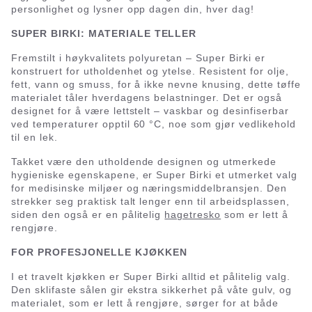
personlighet og lysner opp dagen din, hver dag!
SUPER BIRKI: MATERIALE TELLER
Fremstilt i høykvalitets polyuretan – Super Birki er
konstruert for utholdenhet og ytelse. Resistent for olje,
fett, vann og smuss, for å ikke nevne knusing, dette tøffe
materialet tåler hverdagens belastninger. Det er også
designet for å være lettstelt – vaskbar og desinfiserbar
ved temperaturer opptil 60 °C, noe som gjør vedlikehold
til en lek.
Takket være den utholdende designen og utmerkede
hygieniske egenskapene, er Super Birki et utmerket valg
for medisinske miljøer og næringsmiddelbransjen. Den
strekker seg praktisk talt lenger enn til arbeidsplassen,
siden den også er en pålitelig
hagetresko
som er lett å
rengjøre.
FOR PROFESJONELLE KJØKKEN
I et travelt kjøkken er Super Birki alltid et pålitelig valg.
Den sklifaste sålen gir ekstra sikkerhet på våte gulv, og
materialet, som er lett å rengjøre, sørger for at både