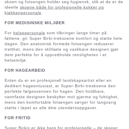
skoen og fotsengen holder seg hygiensk, slik at de er de
ideelle
skoene både for profesjonelle kokker og
kjøkkenpersonale
.
FOR MEDISINSKE MILJØER
For
helsepersonale
som tilbringer lange timer på
føttene, gir Super Birki-treksoene komfort og støtte hele
dagen. Den anatomisk formede fotsengen reduserer
tretthet, mens den sklifaste og vaskbare designen gjør
dem perfekte for å opprettholde rensligheten i et
helsemiljø.
FOR HAGEARBEID
Enten du er en profesjonell landskapsartist eller en
dedikert hageentusiast, er Super-Birki-treskoene den
perfekte følgesvennen for hagen. Den holdbare,
vannfaste designen beskytter mot gjørme og fuktighet,
mens den komfortable fotsengen sørger for langvarig
støtte i løpet av alle dine utendørsoppgaver.
FOR FRITID
Super Birkis er ikke bare for profesjonelle – de skaper