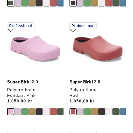
Samhandling
Samhandling
Professional
Professional
med
med
swatch-
swatch-
farger
farger
vil
vil
oppdatere
oppdatere
produktbildet
produktbildet
Super Birki 2.0
Super Birki 2.0
Polyurethane
Polyurethane
Fondant Pink
Red
Price:
1.050,00 kr
Price:
1.050,00 kr
Samhandling
Samhandling