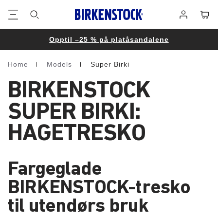
Bunntekst
Varek
Påmelding
Opptil –25 % på platåsandalene
Home
Models
Super Birki
Homepage
BIRKENSTOCK
SUPER BIRKI:
HAGETRESKO
Fargeglade
BIRKENSTOCK-tresko
til utendørs bruk