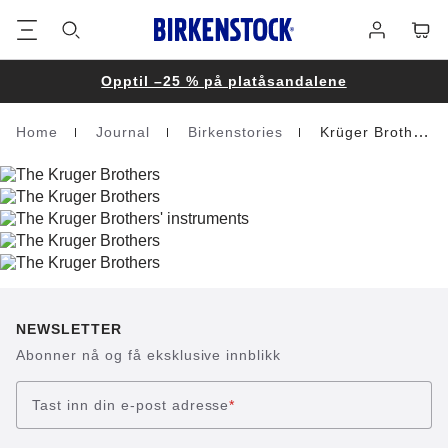
Bunntekst
Varek
Påmelding
Opptil –25 % på platåsandalene
Home
Journal
Birkenstories
Krüger Brothers
Homepage
NEWSLETTER
Abonner nå og få eksklusive innblikk
Tast inn din e-post adresse
*