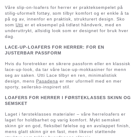
Våre slip-on-loafers for herrer er prakteksempelet på
stilig-uformelt fottøy, som tilbyr komfort og er enkle å ta
på og av, innenfor en praktisk, strukturert design. Sko
som
Utti
er et eksempel på tidløst håndverk, med en
underuttrykt, allsidig look som er designet for bruk hver
dag.
LACE-UP-LOAFERS FOR HERRER: FOR EN
JUSTERBAR PASSFORM
Hvis du foretrekker en sikrere passform eller en klassisk
lace-up-look, da tar våre lace-up-mokkasiner for menn
seg av saken. Utti Lace tilbyr en ren, minimalistisk
design, mens
Pasadena
er mer uformell med en mer
sporty, seilersko-inspirert stil.
LOAFERS FOR HERRER I FØRSTEKLASSES SKINN OG
SEMSKET
Laget i førsteklasses materialer – våre herreloafers er
laget for holdbarhet og varig komfort. Mykt semsket
skinn gir en god, fleksibel følelse og en avslappet finish,
mens glatt skinn gir en fast, men likevel støttende