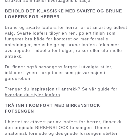
struktur som takler hverdagens slitasje.
BEHOLD DET KLASSISKE MED SVARTE OG BRUNE
LOAFERS FOR HERRER
Brune og svarte loafers for herrer er et smart og tidløst
valg. Svarte loafers tilbyr en ren, polert finish som
fungerer bra både for kontoret og mer formelle
anledninger, mens beige og brune loafers føles mer
avslappede – ideelle for helger, reiser eller uformelle
antrekk.
Du finner også sesongens farger i utvalgte stiler,
inkludert lysere fargetoner som gir variasjon i
garderoben.
Trenger du inspirasjon til antrekk? Se vår guide for
hvordan du styler loafers
.
TRÅ INN I KOMFORT MED BIRKENSTOCK-
FOTSENGEN
I hjertet av ethvert par av loafers for herrer, finner du
den originale BIRKENSTOCK-fotsengen. Denne
anatomisk formede og designede forsengen støtter