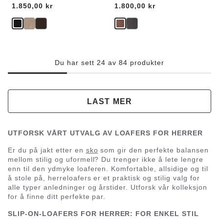
Price:
1.850,00 kr
Price:
1.800,00 kr
Du har sett 24 av 84 produkter
LAST MER
UTFORSK VÅRT UTVALG AV LOAFERS FOR HERRER
Er du på jakt etter en
sko
som gir den perfekte balansen
mellom stilig og uformell? Du trenger ikke å lete lengre
enn til den ydmyke loaferen. Komfortable, allsidige og til
å stole på, herreloafers er et praktisk og stilig valg for
alle typer anledninger og årstider. Utforsk vår kolleksjon
for å finne ditt perfekte par.
SLIP-ON-LOAFERS FOR HERRER: FOR ENKEL STIL