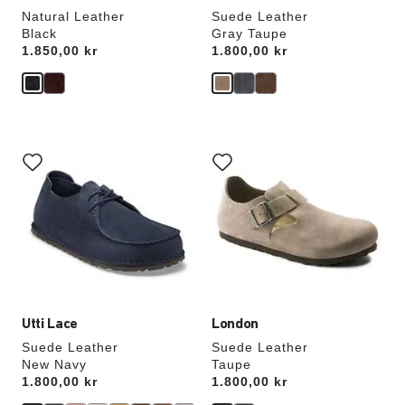
Natural Leather
Suede Leather
Black
Gray Taupe
Price:
1.850,00 kr
Price:
1.800,00 kr
Samhandling
Samhandling
med
med
swatch-
swatch-
farger
farger
vil
vil
oppdatere
oppdatere
produktbildet
produktbildet
Utti Lace
London
Suede Leather
Suede Leather
New Navy
Taupe
Price:
1.800,00 kr
Price:
1.800,00 kr