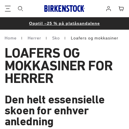
Bunntekst
Varek
Påmelding
Opptil –25 % på platåsandalene
Home
Herrer
Sko
Loafers og mokkasiner
Homepage
LOAFERS OG
MOKKASINER FOR
HERRER
Den helt essensielle
skoen for enhver
anledning