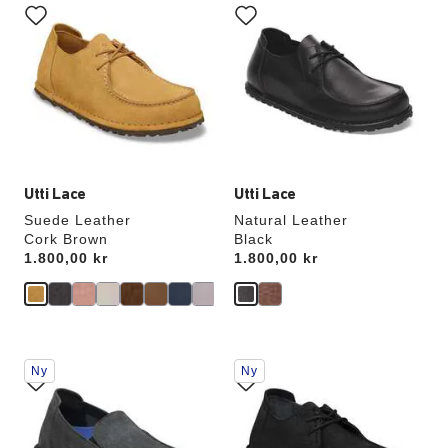
med
med
swatch-
swatch-
farger
farger
vil
vil
oppdatere
oppdatere
produktbildet
produktbildet
Utti Lace
Utti Lace
Suede Leather
Natural Leather
Cork Brown
Black
Price:
1.800,00 kr
Price:
1.800,00 kr
Samhandling
Samhandling
Ny
Ny
med
med
swatch-
swatch-
farger
farger
vil
vil