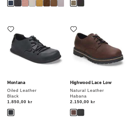
Samhandling
Samhandling
med
med
swatch-
swatch-
farger
farger
vil
vil
oppdatere
oppdatere
produktbildet
produktbildet
Montana
Highwood Lace Low
Oiled Leather
Natural Leather
Black
Habana
Price:
1.850,00 kr
Price:
2.150,00 kr
Samhandling
Samhandling