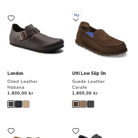
Samhandling
Samhandling
Ny
med
med
swatch-
swatch-
farger
farger
vil
vil
oppdatere
oppdatere
produktbildet
produktbildet
London
Utti Low Slip On
Oiled Leather
Suede Leather
Habana
Carafe
Price:
1.800,00 kr
Price:
1.800,00 kr
Samhandling
Samhandling
med
med
swatch-
swatch-