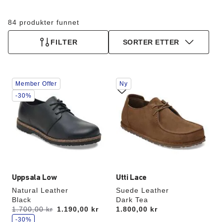
84 produkter funnet
FILTER
SORTER ETTER
Samhandling
Samhandling
Member Offer
Ny
med
med
swatch-
swatch-
-30%
farger
farger
vil
vil
oppdatere
oppdatere
produktbildet
produktbildet
Uppsala Low
Utti Lace
Natural Leather
Suede Leather
Black
Dark Tea
s
Var:
1.700,00 kr
er
1.190,00 kr
Price:
1.800,00 kr
p
a
-30%