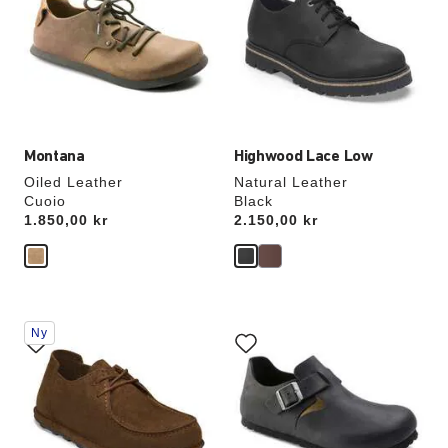
farger
farger
vil
vil
oppdatere
oppdatere
produktbildet
produktbildet
Montana
Highwood Lace Low
Oiled Leather
Natural Leather
Cuoio
Black
Price:
1.850,00 kr
Price:
2.150,00 kr
Samhandling
Samhandling
Ny
med
med
swatch-
swatch-
farger
farger
vil
vil
oppdatere
oppdatere
produktbildet
produktbildet