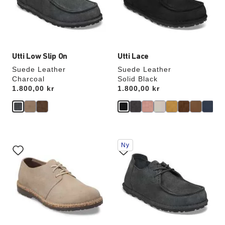
oppdatere
oppdatere
produktbildet
produktbildet
Utti Low Slip On
Utti Lace
Suede Leather
Suede Leather
Charcoal
Solid Black
Price:
1.800,00 kr
Price:
1.800,00 kr
Samhandling
Samhandling
Ny
med
med
swatch-
swatch-
farger
farger
vil
vil
oppdatere
oppdatere
produktbildet
produktbildet