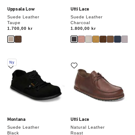
Uppsala Low
Utti Lace
Suede Leather
Suede Leather
Taupe
Charcoal
Price:
1.700,00 kr
Price:
1.800,00 kr
Samhandling
Samhandling
Ny
med
med
swatch-
swatch-
farger
farger
vil
vil
oppdatere
oppdatere
produktbildet
produktbildet
Montana
Utti Lace
Suede Leather
Natural Leather
Black
Roast