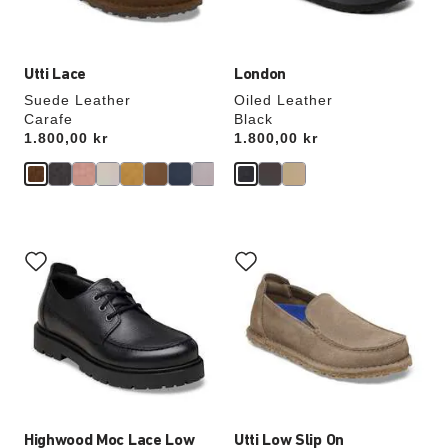
Utti Lace
London
Suede Leather
Oiled Leather
Carafe
Black
Price:
1.800,00 kr
Price:
1.800,00 kr
Samhandling
Samhandling
med
med
swatch-
swatch-
farger
farger
vil
vil
oppdatere
oppdatere
produktbildet
produktbildet
Highwood Moc Lace Low
Utti Low Slip On