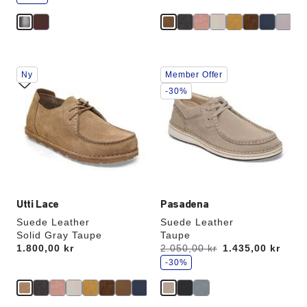
r
Samhandling
Samhandling
Ny
Member Offer
med
med
swatch-
swatch-
-30%
farger
farger
vil
vil
oppdatere
oppdatere
produktbildet
produktbildet
Utti Lace
Pasadena
Suede Leather
Suede Leather
Solid Gray Taupe
Taupe
s
Price:
1.800,00 kr
Var:
2.050,00 kr
er
1.435,00 kr
p
a
-30%
r