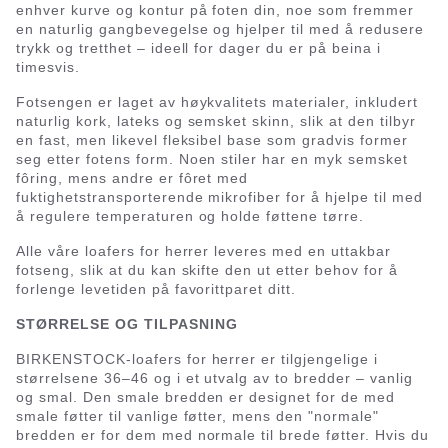
enhver kurve og kontur på foten din, noe som fremmer
en naturlig gangbevegelse og hjelper til med å redusere
trykk og tretthet – ideell for dager du er på beina i
timesvis.
Fotsengen er laget av høykvalitets materialer, inkludert
naturlig kork, lateks og semsket skinn, slik at den tilbyr
en fast, men likevel fleksibel base som gradvis former
seg etter fotens form. Noen stiler har en myk semsket
fôring, mens andre er fôret med
fuktighetstransporterende mikrofiber for å hjelpe til med
å regulere temperaturen og holde føttene tørre.
Alle våre loafers for herrer leveres med en uttakbar
fotseng, slik at du kan skifte den ut etter behov for å
forlenge levetiden på favorittparet ditt.
STØRRELSE OG TILPASNING
BIRKENSTOCK-loafers for herrer er tilgjengelige i
størrelsene 36–46 og i et utvalg av to bredder – vanlig
og smal. Den smale bredden er designet for de med
smale føtter til vanlige føtter, mens den "normale"
bredden er for dem med normale til brede føtter. Hvis du