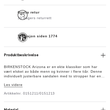
Gratis retur
30 dagers returrett
Tradisjon siden 1774
Produktbeskrivelse
BIRKENSTOCK Arizona er en ekte klassiker som har
vært elsket av både menn og kvinner i flere tiår. Denne
individuelt justerbare sandalen med to stropper har en
etablert status som kultsymbol. Toppen er laget av
Les videre
hudvennlig og holdbar Birko-Flor® i elegant nubuck-stil.
Artikkelnr.
0151211/0151213