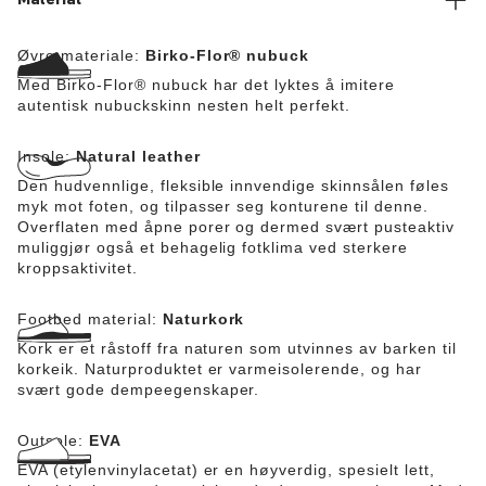
Material
Øvre materiale:
Birko-Flor® nubuck
Med Birko-Flor® nubuck har det lyktes å imitere
autentisk nubuckskinn nesten helt perfekt.
Insole:
Natural leather
Den hudvennlige, fleksible innvendige skinnsålen føles
myk mot foten, og tilpasser seg konturene til denne.
Overflaten med åpne porer og dermed svært pusteaktiv
muliggjør også et behagelig fotklima ved sterkere
kroppsaktivitet.
Footbed material:
Naturkork
Kork er et råstoff fra naturen som utvinnes av barken til
korkeik. Naturproduktet er varmeisolerende, og har
svært gode dempeegenskaper.
Outsole:
EVA
EVA (etylenvinylacetat) er en høyverdig, spesielt lett,