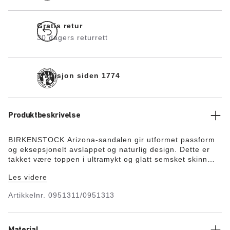
Gratis retur
30 dagers returrett
Tradisjon siden 1774
Produktbeskrivelse
BIRKENSTOCK Arizona-sandalen gir utformet passform
og eksepsjonelt avslappet og naturlig design. Dette er
takket være toppen i ultramykt og glatt semsket skinn
som sitter som støpt på foten. Den myke fotsengen gir
Les videre
ekstra god komfort.
Artikkelnr.
0951311/0951313