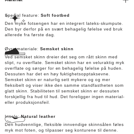
Material
Special feature:
Soft footbed
Den myke fotsengen har en integrert lateks-skumpute.
Den byr derfor på en svært behagelig følelse ved bruk
allerede fra første dag.
Øvre materiale:
Semsket skinn
Ved semsket skinn dreier det seg om rått skinn med
slipt, ru overflate. Semsket skinn har en veluraktig myk
overflate og sørger for en behagelig følelse på huden.
Dessuten har det en høy fuktighetsopptaksevne.
Semsket skinn er naturlig sett mykere og og mer
fleksibelt og viser ikke den samme standfastheten som
glatt skinn. Stabiliteten til semsket skinn er dessuten
forskjellig fra hud til hud. Det foreligger ingen material-
eller produksjonsfeil.
Insole:
Natural leather
Den hudvennlige, fleksible innvendige skinnsålen føles
myk mot foten, og tilpasser seg konturene til denne.