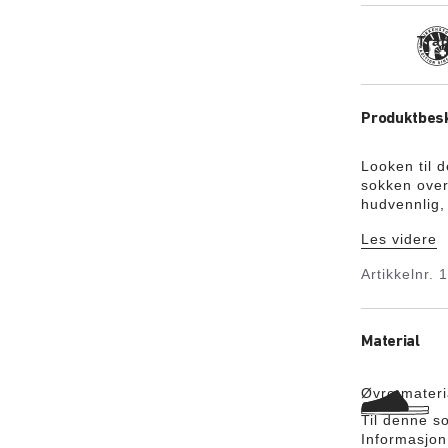
Tra
Produktbesk
Looken til 
sokken over
hudvennlig,
skaft og den
Les videre
den behagel
brukstiden t
Artikkelnr.
Material
Øvre materi
Til denne s
Informasjon