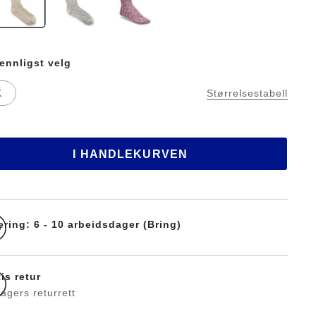
ennligst velg
K
Størrelsestabell
I HANDLEKURVEN
ering: 6 - 10 arbeidsdager (Bring)
is retur
agers returrett