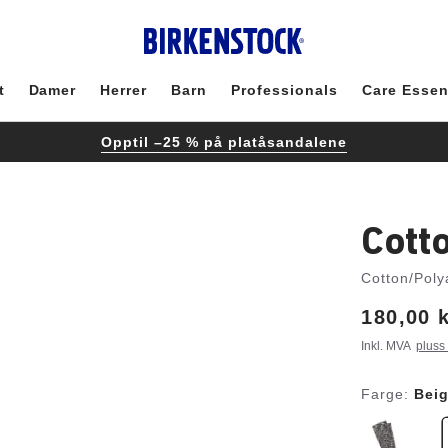
t
Damer
Herrer
Barn
Professionals
Care Essen
Opptil –25 % på platåsandalene
Cott
Cotton/Poly
Price:
180,00 
Inkl. MVA
pluss
Farge:
Beig