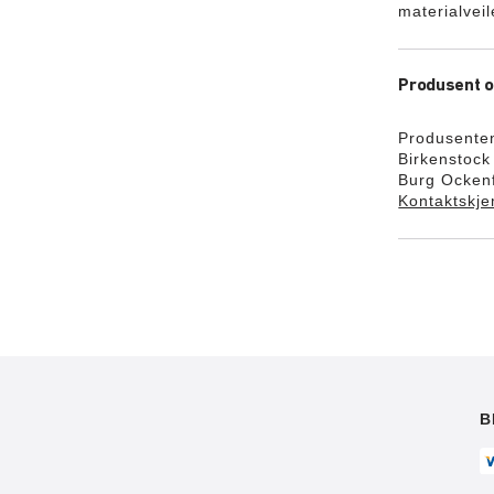
materialvei
Produsent o
Produsente
Birkenstoc
Burg Ockenf
Kontaktskj
B