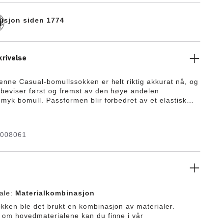
disjon siden 1774
rivelse
denne Casual-bomullssokken er helt riktig akkurat nå, og
beviser først og fremst av den høye andelen
 myk bomull. Passformen blir forbedret av et elastisk
 flate tåspissen. Forsterkningen i tåspiss og hæl gjør
ig å bruke over lengre tid, noe som forlenger
il sokken og beskytter foten optimalt.
1008061
ale:
Materialkombinasjon
okken ble det brukt en kombinasjon av materialer.
 om hovedmaterialene kan du finne i vår