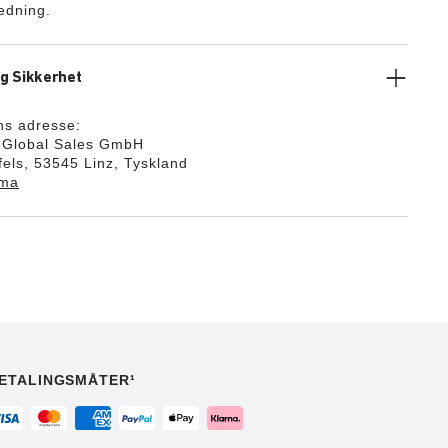
ledning.
g Sikkerhet
ns adresse:
k Global Sales GmbH
els, 53545 Linz, Tyskland
ema
ETALINGSMÅTER¹