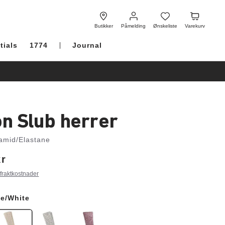
Påmelding
Ønskeliste
Varekurv
Butikker
Påmelding
Ønskeliste
Varekurv
tials
1774
Journal
on Slub herrer
amid/Elastane
kr
 fraktkostnader
e/White