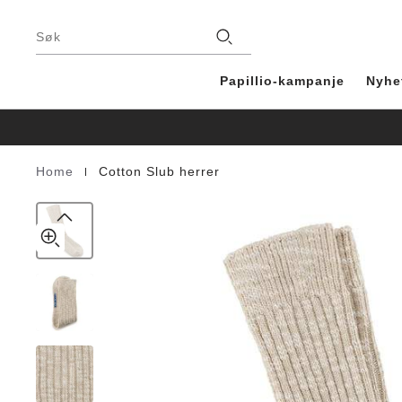
Cotton
details
Bunntekst
about
Slub
Butikker
product
Søk
Men
materials
Cotton/Polyamid/Elastane
Papillio-kampanje
Nyhe
|
Home
Cotton Slub herrer
Homepage