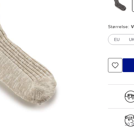
Størrelse:
V
EU
U
Lev
Grat
30 d