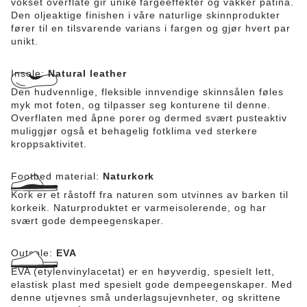
vokset overflate gir unike fargeeffekter og vakker patina.
Den oljeaktige finishen i våre naturlige skinnprodukter
fører til en tilsvarende varians i fargen og gjør hvert par
unikt.
Insole:
Natural leather
Den hudvennlige, fleksible innvendige skinnsålen føles
myk mot foten, og tilpasser seg konturene til denne.
Overflaten med åpne porer og dermed svært pusteaktiv
muliggjør også et behagelig fotklima ved sterkere
kroppsaktivitet.
Footbed material:
Naturkork
Kork er et råstoff fra naturen som utvinnes av barken til
korkeik. Naturproduktet er varmeisolerende, og har
svært gode dempeegenskaper.
Outsole:
EVA
EVA (etylenvinylacetat) er en høyverdig, spesielt lett,
elastisk plast med spesielt gode dempeegenskaper. Med
denne utjevnes små underlagsujevnheter, og skrittene