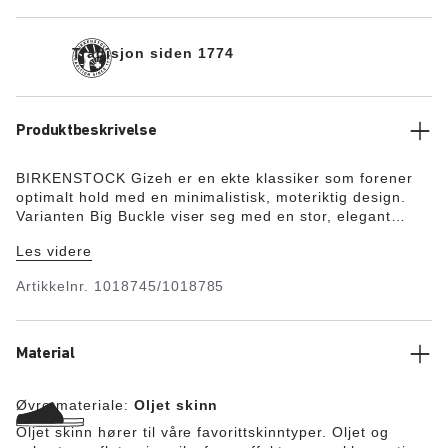
Tradisjon siden 1774
Produktbeskrivelse
BIRKENSTOCK Gizeh er en ekte klassiker som forener
optimalt hold med en minimalistisk, moteriktig design.
Varianten Big Buckle viser seg med en stor, elegant
pinspenne – et supert, spesielt blikkfang på den ellers
Les videre
beskjedne sandalen. Dekksålen til den halve, eksklusive
fotsengen er trukket med glatt skinn og tilpasset
Artikkelnr.
1018745/1018785
fargemessig til skoen. Overmaterialet består av spesielt
tykt, Glatt skinn, som ble bearbeidet med åpen kant.
Material
Øvre materiale:
Oljet skinn
Oljet skinn hører til våre favorittskinntyper. Oljet og