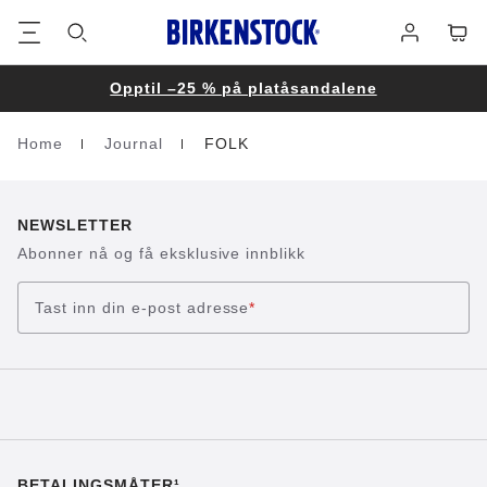
Bunntekst
Varek
Påmelding
Opptil –25 % på platåsandalene
Home
Journal
FOLK
Homepage
NEWSLETTER
Abonner nå og få eksklusive innblikk
Tast inn din e-post adresse
*
BETALINGSMÅTER¹