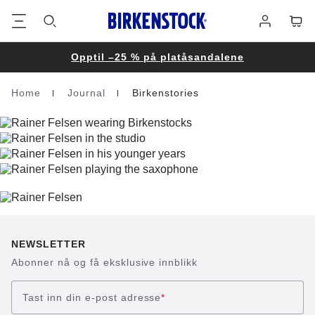
Bunntekst
Varek
Påmelding
Opptil –25 % på platåsandalene
Home
Journal
Birkenstories
Homepage
NEWSLETTER
Abonner nå og få eksklusive innblikk
Tast inn din e-post adresse
*