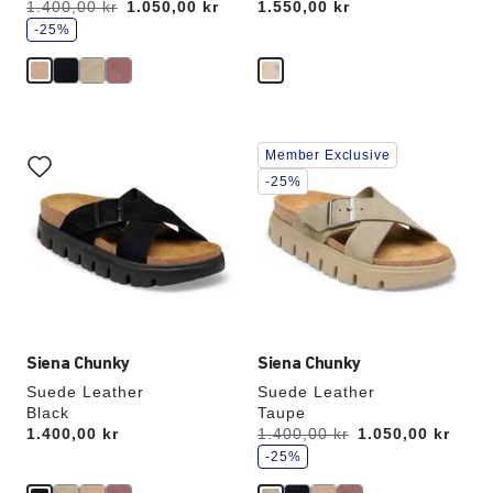
s
Var:
1.400,00 kr
er
1.050,00 kr
Price:
1.550,00 kr
p
a
-25%
r
Samhandling
Samhandling
Member Exclusive
med
med
swatch-
swatch-
-25%
farger
farger
vil
vil
oppdatere
oppdatere
produktbildet
produktbildet
Siena Chunky
Siena Chunky
Suede Leather
Suede Leather
Black
Taupe
s
Price:
1.400,00 kr
Var:
1.400,00 kr
er
1.050,00 kr
p
a
-25%
r