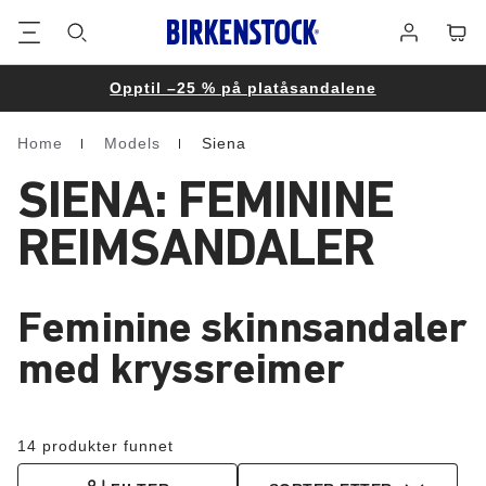
Bunntekst
Varek
Påmelding
Opptil –25 % på platåsandalene
Home
Models
Siena
Homepage
SIENA: FEMININE
REIMSANDALER
Feminine skinnsandaler
med kryssreimer
14 produkter funnet