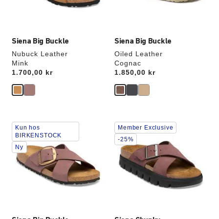
Siena Big Buckle
Siena Big Buckle
Nubuck Leather
Oiled Leather
Mink
Cognac
Price:
1.700,00 kr
Price:
1.850,00 kr
Samhandling
Samhandling
Kun hos
Member Exclusive
med
med
BIRKENSTOCK
swatch-
swatch-
-25%
Ny
farger
farger
vil
vil
oppdatere
oppdatere
produktbildet
produktbildet