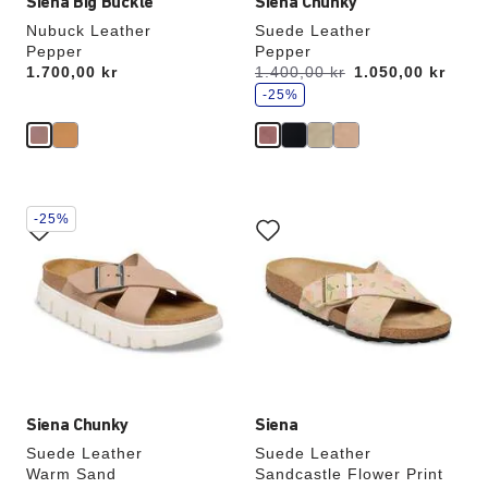
Siena Big Buckle
Siena Chunky
Nubuck Leather
Suede Leather
Pepper
Pepper
s
Price:
1.700,00 kr
Var:
1.400,00 kr
er
1.050,00 kr
p
a
-25%
r
Samhandling
Samhandling
-25%
med
med
swatch-
swatch-
farger
farger
vil
vil
oppdatere
oppdatere
produktbildet
produktbildet
Siena Chunky
Siena
Suede Leather
Suede Leather
Warm Sand
Sandcastle Flower Print