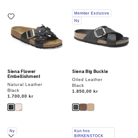
Samhandling
Samhandling
Member Exclusive
med
med
swatch-
swatch-
Ny
farger
farger
vil
vil
oppdatere
oppdatere
produktbildet
produktbildet
Siena Flower
Siena Big Buckle
Embellishment
Oiled Leather
Natural Leather
Black
Black
Price:
1.850,00 kr
Price:
1.700,00 kr
Samhandling
Samhandling
Ny
Kun hos
med
med
BIRKENSTOCK