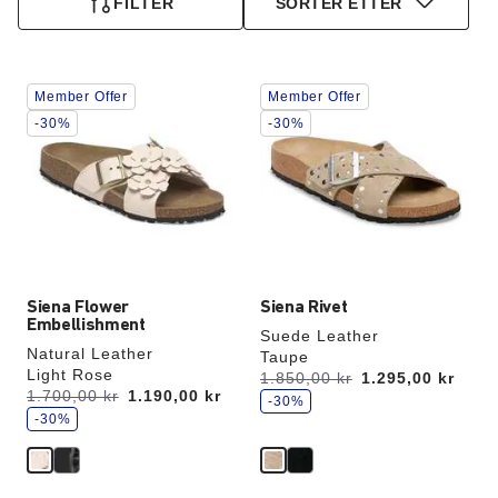
FILTER
SORTER ETTER
Samhandling
Samhandling
Member Offer
Member Offer
med
med
swatch-
swatch-
-30%
-30%
farger
farger
vil
vil
oppdatere
oppdatere
produktbildet
produktbildet
Siena Flower
Siena Rivet
Embellishment
Suede Leather
Natural Leather
Taupe
Light Rose
s
Var:
1.850,00 kr
er
1.295,00 kr
p
s
Var:
1.700,00 kr
er
1.190,00 kr
a
-30%
p
r
a
-30%
r