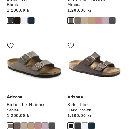
Black
Mocca
Price:
1.100,00 kr
Price:
1.200,00 kr
Samhandling
Samhandling
med
med
swatch-
swatch-
farger
farger
vil
vil
oppdatere
oppdatere
produktbildet
produktbildet
Arizona
Arizona
Birko-Flor Nubuck
Birko-Flor
Stone
Dark Brown
Price:
1.200,00 kr
Price:
1.100,00 kr