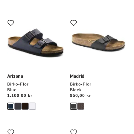
Samhandling
Samhandling
med
med
swatch-
swatch-
farger
farger
vil
vil
oppdatere
oppdatere
produktbildet
produktbildet
Arizona
Madrid
Birko-Flor
Birko-Flor
Blue
Black
Price:
1.100,00 kr
Price:
950,00 kr
Samhandling
Samhandling
med
med