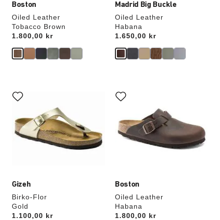
Boston
Madrid Big Buckle
Oiled Leather
Oiled Leather
Tobacco Brown
Habana
Price:
1.800,00 kr
Price:
1.650,00 kr
Samhandling
Samhandling
med
med
swatch-
swatch-
farger
farger
vil
vil
oppdatere
oppdatere
produktbildet
produktbildet
Gizeh
Boston
Birko-Flor
Oiled Leather
Gold
Habana
Price:
1.100,00 kr
Price:
1.800,00 kr