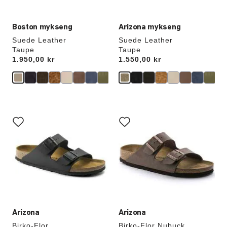
Boston mykseng
Arizona mykseng
Suede Leather
Suede Leather
Taupe
Taupe
Price:
1.950,00 kr
Price:
1.550,00 kr
Samhandling
Samhandling
med
med
swatch-
swatch-
farger
farger
vil
vil
oppdatere
oppdatere
produktbildet
produktbildet
Arizona
Arizona
Birko-Flor
Birko-Flor Nubuck