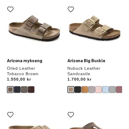
Samhandling
Samhandling
med
med
swatch-
swatch-
farger
farger
vil
vil
oppdatere
oppdatere
produktbildet
produktbildet
Arizona mykseng
Arizona Big Buckle
Oiled Leather
Nubuck Leather
Tobacco Brown
Sandcastle
Price:
1.550,00 kr
Price:
1.700,00 kr
Samhandling
Samhandling
med
med
swatch-
swatch-
farger
farger