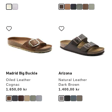
Samhandling
Samhandling
med
med
swatch-
swatch-
farger
farger
vil
vil
oppdatere
oppdatere
produktbildet
produktbildet
Madrid Big Buckle
Arizona
Oiled Leather
Natural Leather
Cognac
Dark Brown
Price:
1.650,00 kr
Price:
1.400,00 kr