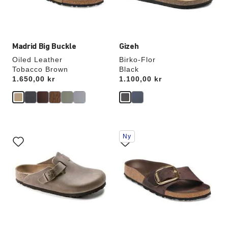
Madrid Big Buckle
Gizeh
Oiled Leather
Birko-Flor
Tobacco Brown
Black
Price:
1.650,00 kr
Price:
1.100,00 kr
Samhandling
Samhandling
Ny
med
med
swatch-
swatch-
farger
farger
vil
vil
oppdatere
oppdatere
produktbildet
produktbildet