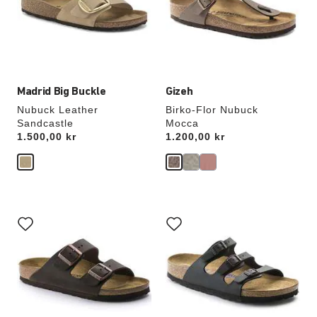
vil
vil
oppdatere
oppdatere
produktbildet
produktbildet
Madrid Big Buckle
Gizeh
Nubuck Leather
Birko-Flor Nubuck
Sandcastle
Mocca
Price:
1.500,00 kr
Price:
1.200,00 kr
Samhandling
Samhandling
med
med
swatch-
swatch-
farger
farger
vil
vil
oppdatere
oppdatere
produktbildet
produktbildet