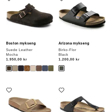
swatch-
swatch-
farger
farger
vil
vil
oppdatere
oppdatere
produktbildet
produktbildet
Boston mykseng
Arizona mykseng
Suede Leather
Birko-Flor
Mocha
Black
Price:
1.950,00 kr
Price:
1.200,00 kr
Samhandling
Samhandling
med
med
swatch-
swatch-
farger
farger
vil
vil
oppdatere
oppdatere
produktbildet
produktbildet