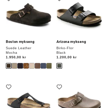
swatch-
swatch-
farger
farger
vil
vil
oppdatere
oppdatere
produktbildet
produktbildet
Boston mykseng
Arizona mykseng
Suede Leather
Birko-Flor
Mocha
Black
Price:
1.950,00 kr
Price:
1.200,00 kr
Samhandling
Samhandling
med
med
swatch-
swatch-
farger
farger
vil
vil
oppdatere
oppdatere
produktbildet
produktbildet