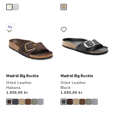
Samhandling
Samhandling
Ny
med
med
swatch-
swatch-
farger
farger
vil
vil
oppdatere
oppdatere
produktbildet
produktbildet
Madrid Big Buckle
Madrid Big Buckle
Oiled Leather
Oiled Leather
Habana
Black
Price:
1.650,00 kr
Price:
1.650,00 kr