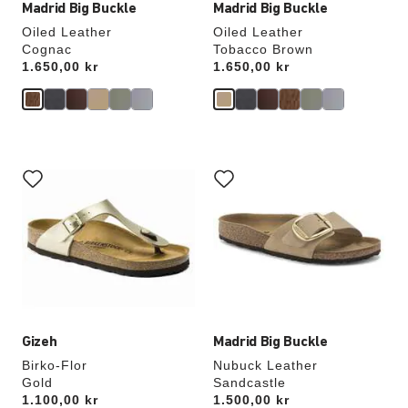
Madrid Big Buckle
Madrid Big Buckle
Oiled Leather
Oiled Leather
Cognac
Tobacco Brown
Price:
1.650,00 kr
Price:
1.650,00 kr
Samhandling
Samhandling
med
med
swatch-
swatch-
farger
farger
vil
vil
oppdatere
oppdatere
produktbildet
produktbildet
Gizeh
Madrid Big Buckle
Birko-Flor
Nubuck Leather
Gold
Sandcastle
Price:
1.100,00 kr
Price:
1.500,00 kr