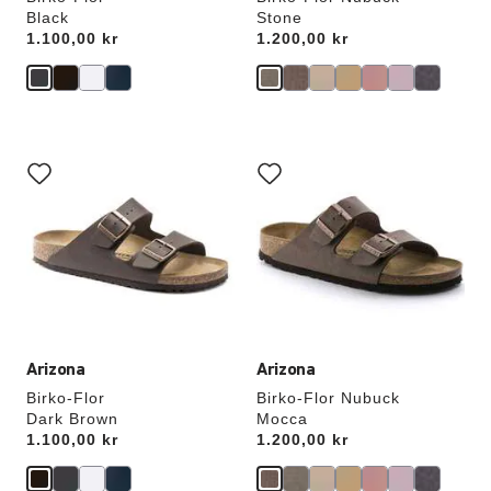
Black
Stone
Price:
1.100,00 kr
Price:
1.200,00 kr
Samhandling
Samhandling
med
med
swatch-
swatch-
farger
farger
vil
vil
oppdatere
oppdatere
produktbildet
produktbildet
Arizona
Arizona
Birko-Flor
Birko-Flor Nubuck
Dark Brown
Mocca
Price:
1.100,00 kr
Price:
1.200,00 kr