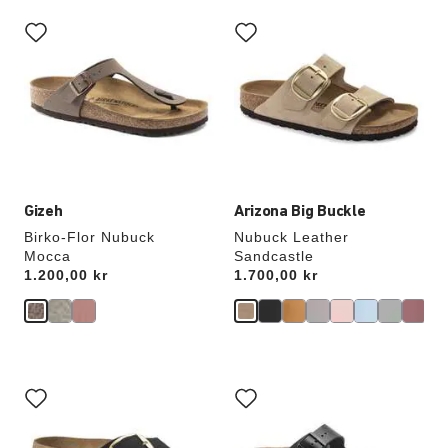
Samhandling
Samhandling
med
med
swatch-
swatch-
farger
farger
vil
vil
oppdatere
oppdatere
produktbildet
produktbildet
Gizeh
Arizona Big Buckle
Birko-Flor Nubuck
Nubuck Leather
Mocca
Sandcastle
Price:
1.200,00 kr
Price:
1.700,00 kr
Samhandling
Samhandling
med
med
swatch-
swatch-
farger
farger