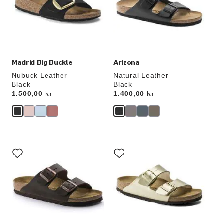
vil
vil
oppdatere
oppdatere
produktbildet
produktbildet
Madrid Big Buckle
Arizona
Nubuck Leather
Natural Leather
Black
Black
Price:
1.500,00 kr
Price:
1.400,00 kr
Samhandling
Samhandling
med
med
swatch-
swatch-
farger
farger
vil
vil
oppdatere
oppdatere
produktbildet
produktbildet