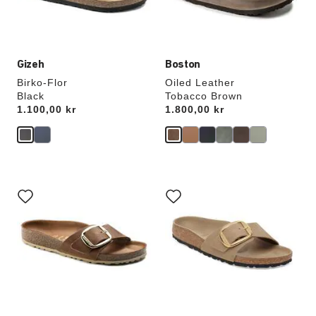
Gizeh
Boston
Birko-Flor
Oiled Leather
Black
Tobacco Brown
Price:
1.100,00 kr
Price:
1.800,00 kr
Samhandling
Samhandling
med
med
swatch-
swatch-
farger
farger
vil
vil
oppdatere
oppdatere
produktbildet
produktbildet