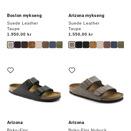
Boston mykseng
Arizona mykseng
Suede Leather
Suede Leather
Taupe
Taupe
Price:
1.950,00 kr
Price:
1.550,00 kr
Samhandling
Samhandling
med
med
swatch-
swatch-
farger
farger
vil
vil
oppdatere
oppdatere
produktbildet
produktbildet
Arizona
Arizona
Birko-Flor
Birko-Flor Nubuck