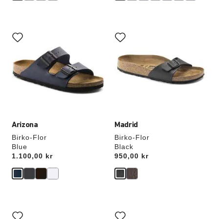
Samhandling
Samhandling
med
med
swatch-
swatch-
farger
farger
vil
vil
oppdatere
oppdatere
produktbildet
produktbildet
Arizona
Madrid
Birko-Flor
Birko-Flor
Blue
Black
Price:
1.100,00 kr
Price:
950,00 kr
Samhandling
Samhandling
med
med