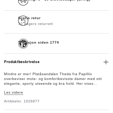
Gratis retur
30 dagers returrett
Tradisjon siden 1774
Produktbeskrivelse
Mindre er mer! Platåsandalen Theda fra Papillio
overbeviser mote- og komfortbevisste damer med sitt
elegante, sporty utseende og bra hold. Her vises
klassikeren i en unik, spesiell høykvalitets versjon.
Les videre
Exquisit-fotsengen er trukket fullstendig med Piumato-
skinn og sørger for en utrolig høy brukskomfort.
Artikkelnr.
1026877
Overmaterialet består av høykvalitets anilinskinn.