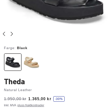
Farge:
Black
Theda
Natural Leather
s
Var:
1.950,00 kr
er
1.365,00 kr
-30%
p
a
Inkl. MVA
pluss fraktkostnader
r