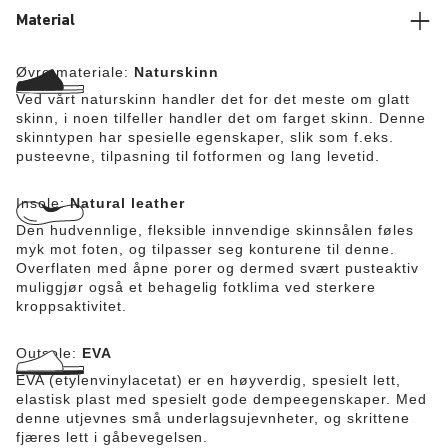
Material
Øvre materiale:
Naturskinn
Ved vårt naturskinn handler det for det meste om glatt
skinn, i noen tilfeller handler det om farget skinn. Denne
skinntypen har spesielle egenskaper, slik som f.eks.
pusteevne, tilpasning til fotformen og lang levetid.
Insole:
Natural leather
Den hudvennlige, fleksible innvendige skinnsålen føles
myk mot foten, og tilpasser seg konturene til denne.
Overflaten med åpne porer og dermed svært pusteaktiv
muliggjør også et behagelig fotklima ved sterkere
kroppsaktivitet.
Outsole:
EVA
EVA (etylenvinylacetat) er en høyverdig, spesielt lett,
elastisk plast med spesielt gode dempeegenskaper. Med
denne utjevnes små underlagsujevnheter, og skrittene
fjæres lett i gåbevegelsen.