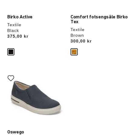
Birko Active
Comfort fotsengsåle Birko
Tex
Textile
Textile
Black
Brown
Price:
375,00 kr
Price:
300,00 kr
Samhandling
med
swatch-
farger
vil
oppdatere
produktbildet
Oswego