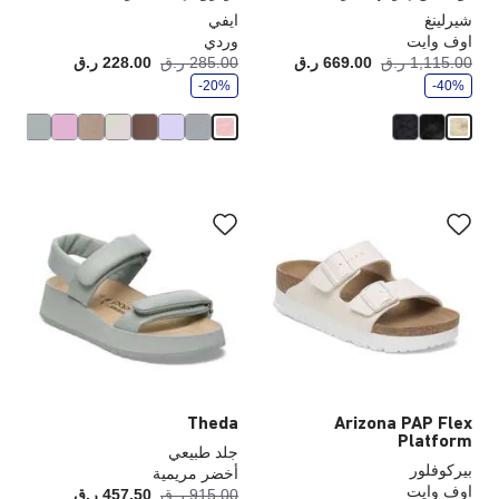
شيرلينغ
ايفي
اوف وايت
وردي
و
و
1,115.00 ر.ق
669.00 ر.ق
أصبح
كانت:
285.00 ر.ق
228.00 ر.ق
أصبح
كانت
ف
ف
-40%
ر
-20%
ر
سيؤدي
سي
التفاعل
الت
مع
مع
ألوان
ألو
العينة
الع
إلى
إلى
تحديث
تحد
صورة
صو
المنتج
الم
Theda
Arizona PAP Flex
Platform
جلد طبيعي
بيركوفلور
أخضر مريمية
اوف وايت
و
915.00 ر.ق
457.50 ر.ق
أصبح
كانت