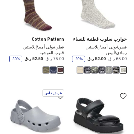
العينة
الع
إلى
إلى
تحديث
تحد
صورة
صو
المنتج
الم
جوارب سلوب قطنية للنساء
Cotton Pattern
قطن/بولي أميد/إيلاستين
قطن/بولي أميد/إيلاستين
رمادي/أبيض
قلوب الفوشيه
و
و
أصبح
كانت:
أصبح
كانت
65.00 ر.ق
52.00 ر.ق
75.00 ر.ق
52.50 ر.ق
-30%
-20%
ف
ف
ر
ر
سيؤدي
سي
عرض خاص
التفاعل
الت
مع
مع
ألوان
ألو
العينة
الع
إلى
إلى
تحديث
تحد
صورة
صو