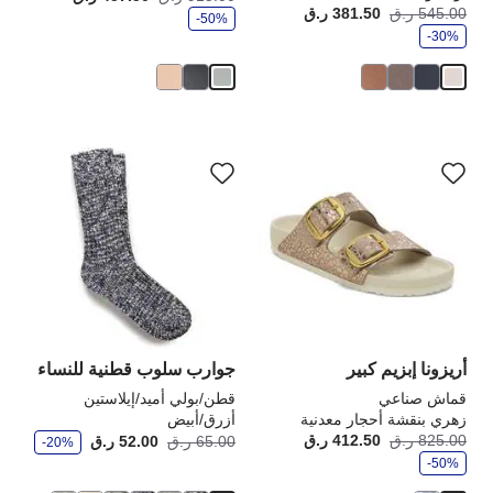
ف
و
545.00 ر.ق
381.50 ر.ق
أصبح
كانت:
-50%
ر
ف
-30%
ر
سيؤدي
سي
التفاعل
الت
مع
مع
ألوان
ألو
العينة
الع
إلى
إلى
تحديث
تحد
صورة
صو
المنتج
الم
أريزونا إبزيم كبير
جوارب سلوب قطنية للنساء
قماش صناعي
قطن/بولي أميد/إيلاستين
زهري بنقشة أحجار معدنية
أزرق/أبيض
و
و
825.00 ر.ق
412.50 ر.ق
أصبح
كانت:
أصبح
كانت
65.00 ر.ق
52.00 ر.ق
-20%
ف
ف
-50%
ر
ر