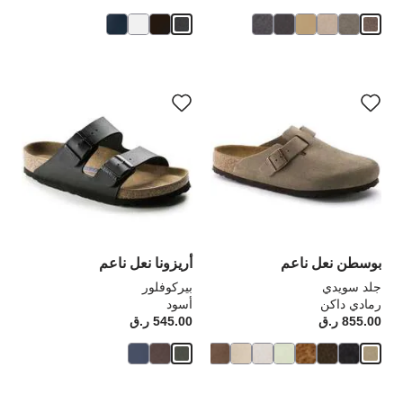
سيؤدي
سي
التفاعل
الت
مع
مع
ألوان
ألو
العينة
الع
إلى
إلى
تحديث
تحد
صورة
صو
المنتج
الم
بوسطن نعل ناعم
أريزونا نعل ناعم
جلد سويدي
بيركوفلور
رمادي داكن
أسود
855.00 ر.ق
Price:
545.00 ر.ق
rice: