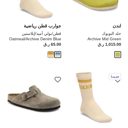
تحديث
تحد
صورة
صو
المنتج
الم
لندن
جوارب قطن رياضية
جلد النوبوك
قطن/بولي أميد/إيلاستين
Oatmeal/Archive Denim Blue
Archive Mid Green
1,015.00 ر.ق
Price:
65.00 ر.ق
rice:
سيؤدي
سي
جديدنا
التفاعل
الت
مع
مع
ألوان
ألو
العينة
الع
إلى
إلى
تحديث
تحد
صورة
صو
المنتج
الم