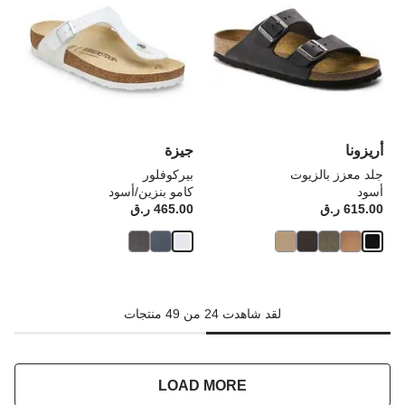
مع
مع
ألوان
ألو
العينة
الع
إلى
إلى
تحديث
تحد
صورة
صو
المنتج
الم
أريزونا
جيزة
جلد معزز بالزيوت
بيركوفلور
أسود
كامو بنزين/أسود
615.00 ر.ق
Price:
465.00 ر.ق
rice:
لقد شاهدت 24 من 49 منتجات
LOAD MORE