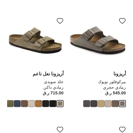
سيؤدي
سي
التفاعل
الت
مع
مع
ألوان
ألو
العينة
الع
إلى
إلى
تحديث
تحد
صورة
صو
المنتج
الم
أريزونا
أريزونا نعل ناعم
بيركوفلور نوبوك
جلد سويدي
رمادي حجري
رمادي داكن
545.00 ر.ق
Price:
715.00 ر.ق
rice:
سيؤدي
سي
التفاعل
الت