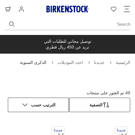
ت
قائمة
تسجيل
حق
ا
الرغبات
الدخول
ال
Search
توصيل مجاني للطلبات التي
تزيد عن 450 ريال قطري
الرئيسية
جديدنا
اجدد الموديلات
الذكرى السنوية
Homepage
49 تم العثور على منتجات
التصفية
الترتيب حسب
سيؤدي
سي
جديدنا
جديدنا
التفاعل
الت