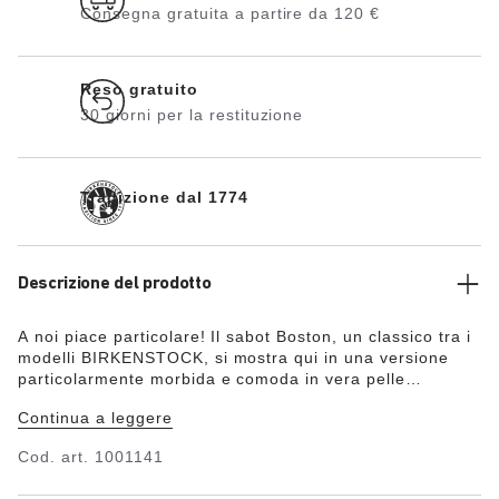
Consegna gratuita a partire da 120 €
Reso gratuito
30 giorni per la restituzione
Tradizione dal 1774
Descrizione del prodotto
A noi piace particolare! Il sabot Boston, un classico tra i
modelli BIRKENSTOCK, si mostra qui in una versione
particolarmente morbida e comoda in vera pelle
scamosciata pregiata. Piedi caldi con stile grazie alla
Continua a leggere
pelliccia naturale di agnello presente nel sottopiede e
nel rivestimento interno dei cinturini. La scarpa ideale
Cod. art.
1001141
per le serate invernali al calduccio davanti al camino!