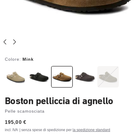
Colore:
Mink
Boston pelliccia di agnello
Pelle scamosciata
Price:
195,00 €
incl. IVA
| senza spese di spedizione per
la spedizione standard