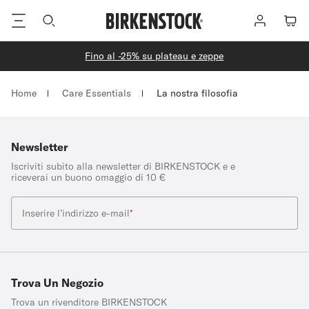
Piè
Registrati
Carrel
di
pagina
Fino al -25% su plateau e zeppe
Homepage
Home
Care Essentials
La nostra filosofia
Newsletter
Iscriviti subito alla newsletter di BIRKENSTOCK e e
riceverai un buono omaggio di 10 €
Inserire l’indirizzo e-mail
*
Trova Un Negozio
Trova un rivenditore BIRKENSTOCK