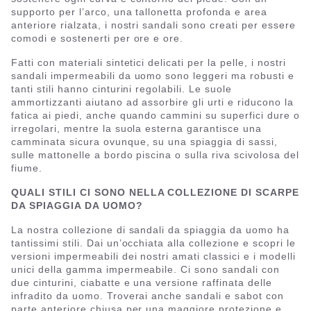
supporto per l’arco, una tallonetta profonda e area
anteriore rialzata, i nostri sandali sono creati per essere
comodi e sostenerti per ore e ore.
Fatti con materiali sintetici delicati per la pelle, i nostri
sandali impermeabili da uomo sono leggeri ma robusti e
tanti stili hanno cinturini regolabili. Le suole
ammortizzanti aiutano ad assorbire gli urti e riducono la
fatica ai piedi, anche quando cammini su superfici dure o
irregolari, mentre la suola esterna garantisce una
camminata sicura ovunque, su una spiaggia di sassi,
sulle mattonelle a bordo piscina o sulla riva scivolosa del
fiume.
QUALI STILI CI SONO NELLA COLLEZIONE DI SCARPE
DA SPIAGGIA DA UOMO?
La nostra collezione di sandali da spiaggia da uomo ha
tantissimi stili. Dai un’occhiata alla collezione e scopri le
versioni impermeabili dei nostri amati classici e i modelli
unici della gamma impermeabile. Ci sono sandali con
due cinturini, ciabatte e una versione raffinata delle
infradito da uomo. Troverai anche sandali e sabot con
parte anteriore chiusa per una maggiore protezione e