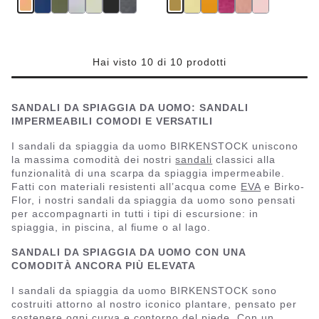
p
a
r
m
i
a
i
l
Hai visto 10 di 10 prodotti
SANDALI DA SPIAGGIA DA UOMO: SANDALI
IMPERMEABILI COMODI E VERSATILI
I sandali da spiaggia da uomo BIRKENSTOCK uniscono
la massima comodità dei nostri
sandali
classici alla
funzionalità di una scarpa da spiaggia impermeabile.
Fatti con materiali resistenti all’acqua come
EVA
e Birko-
Flor, i nostri sandali da spiaggia da uomo sono pensati
per accompagnarti in tutti i tipi di escursione: in
spiaggia, in piscina, al fiume o al lago.
SANDALI DA SPIAGGIA DA UOMO CON UNA
COMODITÀ ANCORA PIÙ ELEVATA
I sandali da spiaggia da uomo BIRKENSTOCK sono
costruiti attorno al nostro iconico plantare, pensato per
sostenere ogni curva e contorno del piede. Con un