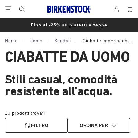
Piè
Carrel
Registrati
di
pagina
Fino al -25% su plateau e zeppe
Home
Uomo
Sandali
Ciabatte impermeabili
Homepage
CIABATTE DA UOMO
Stili casual, comodità
resistente all’acqua.
10 prodotti trovati
FILTRO
ORDINA PER