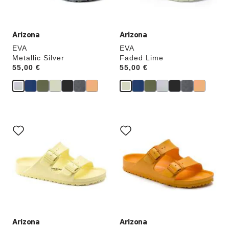
prodotto
prodotto
verrà
verrà
aggiornata
aggiornata
Arizona
Arizona
EVA
EVA
Metallic Silver
Faded Lime
Price:
55,00 €
Price:
55,00 €
Interagendo
Interagendo
con
con
le
le
anteprime
anteprime
dei
dei
colori,
colori,
l’immagine
l’immagine
del
del
prodotto
prodotto
verrà
verrà
aggiornata
aggiornata
Arizona
Arizona