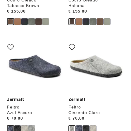
Couro Oleado
Couro Oleado
Tabacco Brown
Habana
Price:
€ 155,00
Price:
€ 155,00
A
A
interação
interação
com
com
as
as
cores
cores
das
das
amostras
amostras
atualizará
atualizará
a
a
imagem
imagem
do
do
produto
produto
Zermatt
Zermatt
Feltro
Feltro
Azul Escuro
Cinzento Claro
Price:
€ 70,00
Price:
€ 70,00