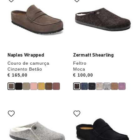
com
com
as
as
cores
cores
das
das
amostras
amostras
atualizará
atualizará
a
a
imagem
imagem
do
do
produto
produto
Naples Wrapped
Zermatt Shearling
Couro de camurça
Feltro
Cinzento Betão
Moca
Price:
€ 165,00
Price:
€ 100,00
A
A
interação
interação
com
com
as
as
cores
cores
das
das