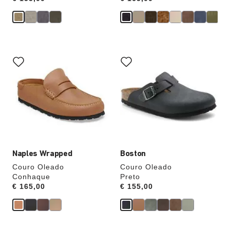
A
A
interação
interação
com
com
as
as
cores
cores
das
das
amostras
amostras
atualizará
atualizará
a
a
imagem
imagem
do
do
produto
produto
Naples Wrapped
Boston
Couro Oleado
Couro Oleado
Conhaque
Preto
Price:
€ 165,00
Price:
€ 155,00