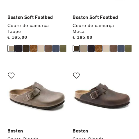
imagem
imagem
do
do
produto
produto
Boston Soft Footbed
Boston Soft Footbed
Couro de camurça
Couro de camurça
Taupe
Moca
Price:
€ 165,00
Price:
€ 165,00
A
A
interação
interação
com
com
as
as
cores
cores
das
das
amostras
amostras
atualizará
atualizará
a
a
imagem
imagem
do
do
produto
produto
Boston
Boston