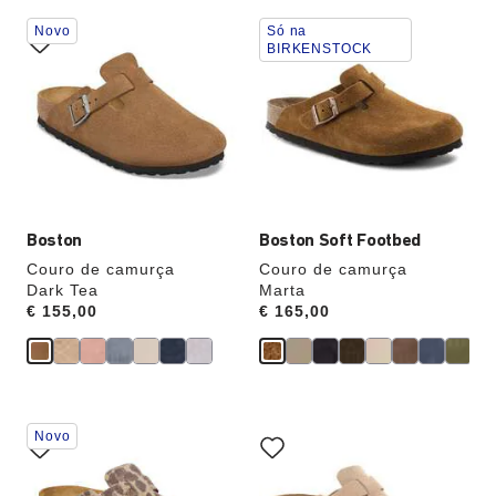
A
A
Novo
Só na
interação
interação
BIRKENSTOCK
com
com
as
as
cores
cores
das
das
amostras
amostras
atualizará
atualizará
a
a
imagem
imagem
do
do
produto
produto
Boston
Boston Soft Footbed
Couro de camurça
Couro de camurça
Dark Tea
Marta
Price:
€ 155,00
Price:
€ 165,00
A
A
Novo
interação
interação
com
com
as
as