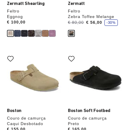
produto
produto
Zermatt Shearling
Zermatt
Feltro
Feltro
Eggnog
Zebra Toffee Melange
p
Price:
€ 100,00
Era:
agora
€ 80,00
€ 56,00
-30%
o
é
u
p
a
A
A
interação
interação
com
com
as
as
cores
cores
das
das
amostras
amostras
atualizará
atualizará
a
a
imagem
imagem
do
do
produto
produto
Boston
Boston Soft Footbed
Couro de camurça
Couro de camurça
Caqui Desbotado
Preto
Price:
€ 155,00
Price:
€ 165,00