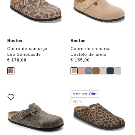
cores
cores
das
das
amostras
amostras
atualizará
atualizará
a
a
imagem
imagem
do
do
produto
produto
Boston
Boston
Couro de camurça
Couro de camurça
Leo Sandcastle
Castelo de areia
Price:
€ 170,00
Price:
€ 155,00
A
A
Member Offer
interação
interação
com
com
-30%
as
as
cores
cores
das
das
amostras
amostras
atualizará
atualizará
a
a