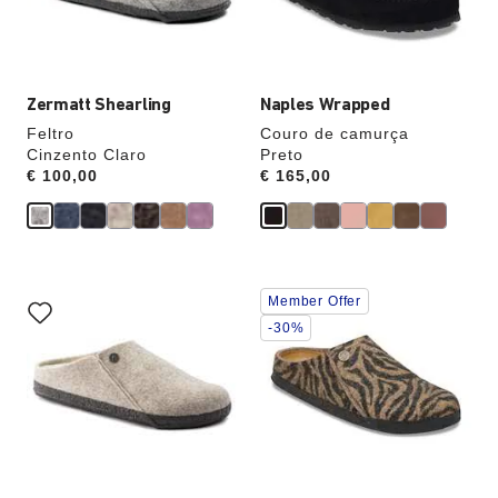
amostras
amostras
atualizará
atualizará
a
a
imagem
imagem
do
do
produto
produto
Zermatt Shearling
Naples Wrapped
Feltro
Couro de camurça
Cinzento Claro
Preto
Price:
€ 100,00
Price:
€ 165,00
A
A
Member Offer
interação
interação
com
com
-30%
as
as
cores
cores
das
das
amostras
amostras
atualizará
atualizará
a
a
imagem
imagem
do
do