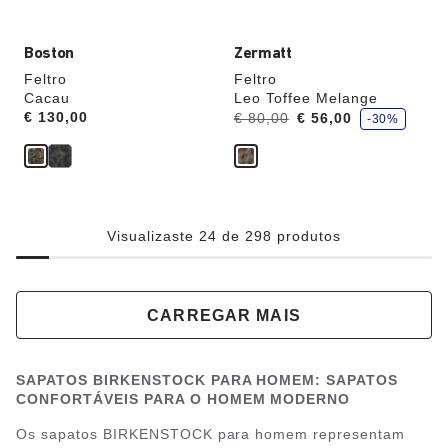
imagem
imagem
do
do
produto
produto
Boston
Zermatt
Feltro
Feltro
Cacau
Leo Toffee Melange
p
Price:
€ 130,00
Era:
agora
€ 80,00
€ 56,00
-30%
o
é
u
p
a
Visualizaste 24 de 298 produtos
CARREGAR MAIS
SAPATOS BIRKENSTOCK PARA HOMEM: SAPATOS
CONFORTÁVEIS PARA O HOMEM MODERNO
Os sapatos BIRKENSTOCK para homem representam