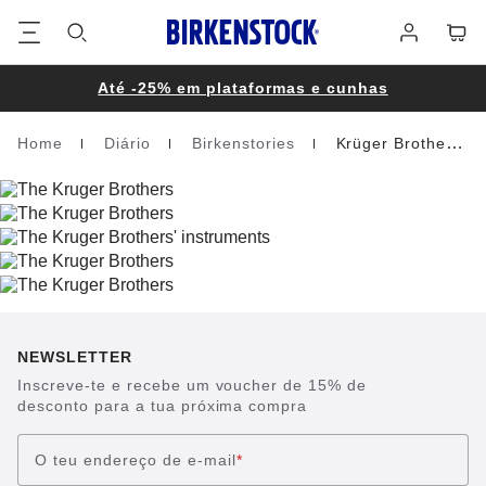
Rodapé
Carri
Iniciar
sessão
Até -25% em plataformas e cunhas
Home
Diário
Birkenstories
Krüger Brothers
Homepage
NEWSLETTER
Inscreve-te e recebe um voucher de 15% de
desconto para a tua próxima compra
O teu endereço de e-mail
*