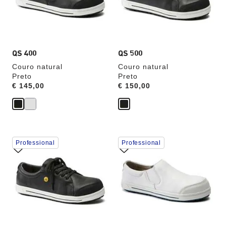
amostras
amostras
atualizará
atualizará
a
a
imagem
imagem
do
do
produto
produto
QS 400
QS 500
Couro natural
Couro natural
Preto
Preto
Price:
€ 145,00
Price:
€ 150,00
A
A
Professional
Professional
interação
interação
com
com
as
as
cores
cores
das
das
amostras
amostras
atualizará
atualizará
a
a
imagem
imagem