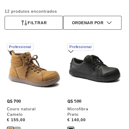
12 produtos encontrados
FILTRAR
ORDENAR POR
A
A
Professional
Professional
interação
interação
com
com
as
as
cores
cores
das
das
amostras
amostras
atualizará
atualizará
a
a
imagem
imagem
do
do
produto
produto
QS 700
QS 500
Couro natural
Microfibra
Camelo
Preto
Price:
€ 155,00
Price:
€ 140,00