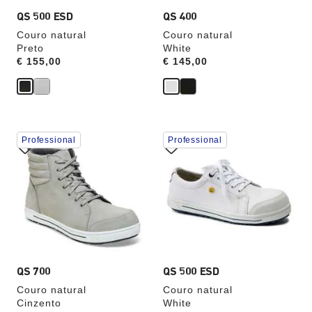
do
do
produto
produto
QS 500 ESD
QS 400
Couro natural
Couro natural
Preto
White
Price:
€ 155,00
Price:
€ 145,00
A
A
Professional
Professional
interação
interação
com
com
as
as
cores
cores
das
das
amostras
amostras
atualizará
atualizará
a
a
imagem
imagem
do
do
produto
produto
QS 700
QS 500 ESD
Couro natural
Couro natural
Cinzento
White