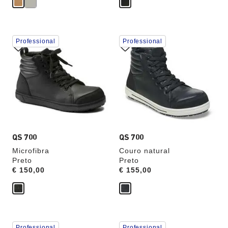
A
A
Professional
Professional
interação
interação
com
com
as
as
cores
cores
das
das
amostras
amostras
atualizará
atualizará
a
a
imagem
imagem
do
do
produto
produto
QS 700
QS 700
Microfibra
Couro natural
Preto
Preto
Price:
€ 150,00
Price:
€ 155,00
A
A
Professional
Professional