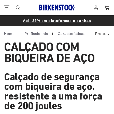
Rodapé
Carri
Iniciar
sessão
Até -25% em plataformas e cunhas
Home
Profissionais
Características
Proteção dos dedos
Homepage
CALÇADO COM
BIQUEIRA DE AÇO
Calçado de segurança
com biqueira de aço,
resistente a uma força
de 200 joules