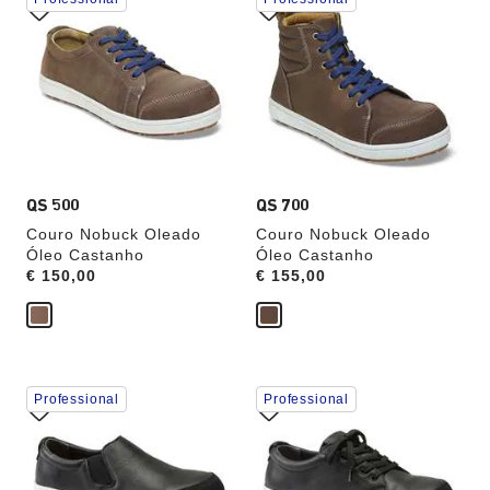
interação
interação
com
com
as
as
cores
cores
das
das
amostras
amostras
atualizará
atualizará
a
a
imagem
imagem
do
do
produto
produto
QS 500
QS 700
Couro Nobuck Oleado
Couro Nobuck Oleado
Óleo Castanho
Óleo Castanho
Price:
€ 150,00
Price:
€ 155,00
A
A
Professional
Professional
interação
interação
com
com
as
as
cores
cores
das
das