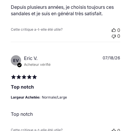
Depuis plusieurs années, je choisis toujours ces
sandales et je suis en général très satisfait.
Cette critique a-t-elle été utile?
0
0
Date
Eric V.
07/18/26
EV
de
Acheteur vérifié
publi
Top notch
Largeur Achetée:
Normale/Large
Top notch
Cette critique a-t-elle été utile?
0