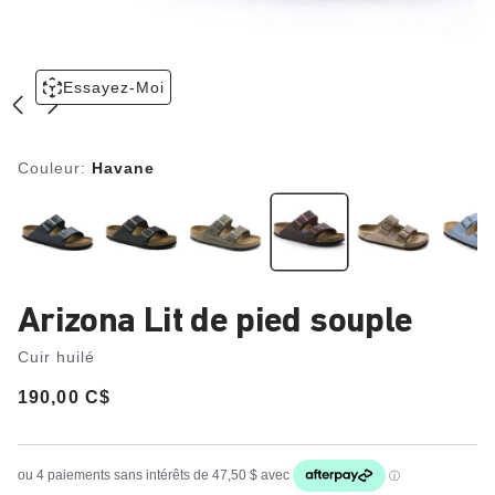
Essayez-Moi
Couleur:
Havane
Arizona Lit de pied souple
Cuir huilé
Price:
190,00 C$