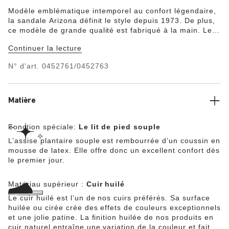
Modèle emblématique intemporel au confort légendaire,
la sandale Arizona définit le style depuis 1973. De plus,
ce modèle de grande qualité est fabriqué à la main. Le
cuir nubuck huilé présente une apparence classique
Continuer la lecture
unique, et il est conçu pour bien vieillir et traverser les
années en beauté. De plus, ces sandales sont dotées
N° d'art.
0452761/0452763
d’éléments de conception BIRKENSTOCK classiques,
comme une assise plantaire anatomique en liège et en
latex pour un soutien optimal.
Matière
Fonction spéciale:
Le lit de pied souple
L’assise plantaire souple est rembourrée d’un coussin en
mousse de latex. Elle offre donc un excellent confort dès
le premier jour.
Matériau supérieur :
Cuir huilé
Le cuir huilé est l’un de nos cuirs préférés. Sa surface
huilée ou cirée crée des effets de couleurs exceptionnels
et une jolie patine. La finition huilée de nos produits en
cuir naturel entraîne une variation de la couleur et fait