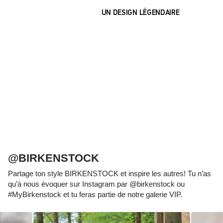
UN DESIGN LÉGENDAIRE
La pièce maîtresse de tous les modèles est le
lit de pied BIRKENSTOCK d'origine. La
conception pensée jusque dans les moindres
détails, inspirée de la trace de pas naturelle
laissée par un pied sur le sable, contribue à ce
que les pieds puissent passer des heures dans
les chaussures sans occasionner aucune gêne.
Le tout favorise une bonne santé et procure une
sensation encore plus confortable.
@BIRKENSTOCK
Partage ton style BIRKENSTOCK et inspire les autres! Tu n’as
qu’à nous évoquer sur Instagram par @birkenstock ou
#MyBirkenstock et tu feras partie de notre galerie VIP.