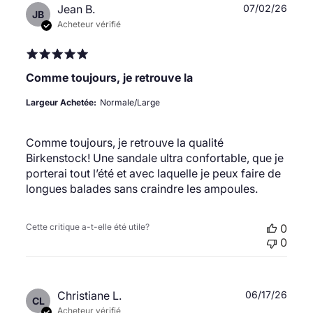
Date
Jean B.
07/02/26
JB
de
Acheteur vérifié
publi
Comme toujours, je retrouve la
Largeur Achetée:
Normale/Large
Comme toujours, je retrouve la qualité
Birkenstock! Une sandale ultra confortable, que je
porterai tout l’été et avec laquelle je peux faire de
longues balades sans craindre les ampoules.
Cette critique a-t-elle été utile?
0
0
Date
Christiane L.
06/17/26
CL
de
Acheteur vérifié