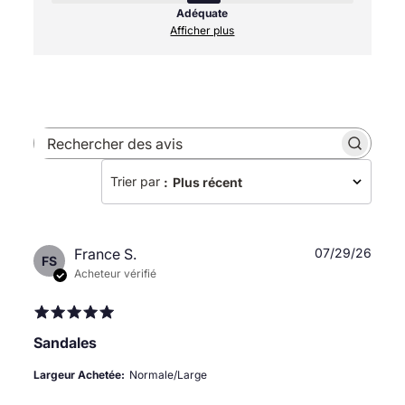
Adéquate
Afficher plus
Rechercher
des
Trier par
:
Plus récent
avis
Date
France S.
07/29/26
FS
de
Acheteur vérifié
publi
Sandales
Largeur Achetée:
Normale/Large