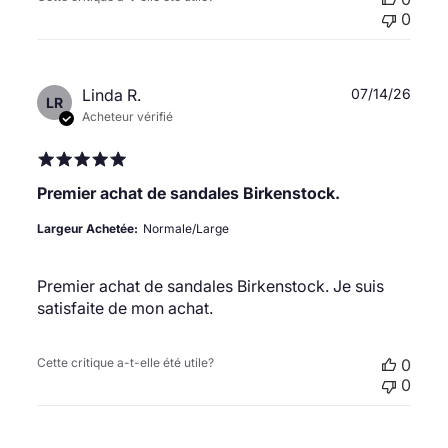
0
Date
Linda R.
07/14/26
LR
de
Acheteur vérifié
publi
Premier achat de sandales Birkenstock.
Largeur Achetée:
Normale/Large
Premier achat de sandales Birkenstock. Je suis
satisfaite de mon achat.
Cette critique a-t-elle été utile?
0
0