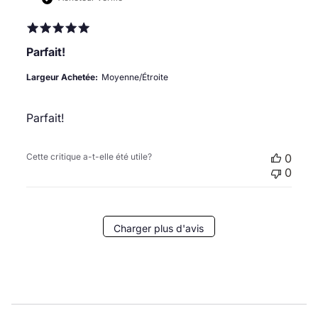
publi
Parfait!
Largeur Achetée:
Moyenne/Étroite
Parfait!
Cette critique a-t-elle été utile?
0
0
Charger plus d'avis