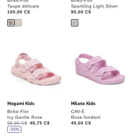
Birko-Flor
Birko-Flor
Taupe délicate
Sparkling Light Silver
Price:
100,00 C$
Price:
90,00 C$
Cliquer
Cliquer
sur
sur
les
les
échantillons
échantillons
de
de
couleurs
couleurs
modifiera
modifiera
l’image
l’image
du
du
produit
produit
Mogami Kids
Milano Kids
Birko-Flor
CAV-E
Icy Gentle Rose
Rose fondant
,
Était:
65,00 C$
,
48,75 C$
Price:
45,00 C$
é
est
c
-25%
o