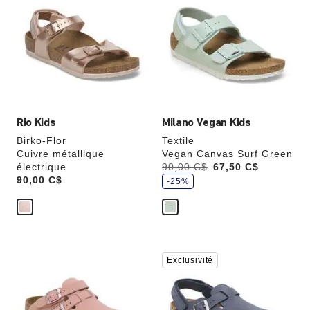
les
les
échantillons
échantillons
de
de
couleurs
couleurs
modifiera
modifiera
l’image
l’image
du
du
produit
produit
Rio Kids
Milano Vegan Kids
Birko-Flor
Textile
Cuivre métallique
Vegan Canvas Surf Green
,
électrique
Était:
90,00 C$
,
67,50 C$
é
Price:
90,00 C$
est
c
-25%
o
n
o
m
i
s
e
z
Cliquer
Cliquer
Exclusivité
sur
sur
les
les
échantillons
échantillons
de
de