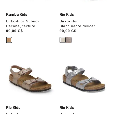
du
du
produit
produit
Kumba Kids
Rio Kids
Birko-Flor Nubuck
Birko-Flor
Pacane, texturé
Blanc nacré délicat
Price:
90,00 C$
Price:
90,00 C$
Cliquer
Cliquer
sur
sur
les
les
échantillons
échantillons
de
de
couleurs
couleurs
modifiera
modifiera
l’image
l’image
du
du
produit
produit
Rio Kids
Rio Kids