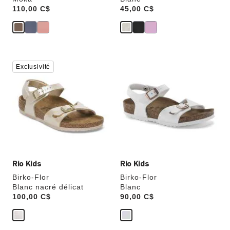
Price:
110,00 C$
Price:
45,00 C$
Cliquer
Cliquer
Exclusivité
sur
sur
les
les
échantillons
échantillons
de
de
couleurs
couleurs
modifiera
modifiera
l’image
l’image
du
du
produit
produit
Rio Kids
Rio Kids
Birko-Flor
Birko-Flor
Blanc nacré délicat
Blanc
Price:
100,00 C$
Price:
90,00 C$