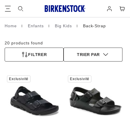
Footer
Panie
Se
connecter
Home
Enfants
Big Kids
Back-Strap
Page d’accueil
20 products found
FILTRER
TRIER PAR
Cliquer
Cliquer
Exclusivité
Exclusivité
sur
sur
les
les
échantillons
échantillons
de
de
couleurs
couleurs
modifiera
modifiera
l’image
l’image
du
du
produit
produit