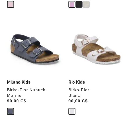
n
o
m
i
s
e
z
Cliquer
Cliquer
sur
sur
les
les
échantillons
échantillons
de
de
couleurs
couleurs
modifiera
modifiera
l’image
l’image
du
du
produit
produit
Milano Kids
Rio Kids
Birko-Flor Nubuck
Birko-Flor
Marine
Blanc
Price:
90,00 C$
Price:
90,00 C$