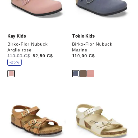
couleurs
couleurs
modifiera
modifiera
l’image
l’image
du
du
produit
produit
Kay Kids
Tokio Kids
Birko-Flor Nubuck
Birko-Flor Nubuck
Argile rose
Marine
,
Était:
110,00 C$
,
82,50 C$
Price:
110,00 C$
é
est
c
-25%
o
n
o
m
i
s
e
z
Cliquer
Cliquer
sur
sur
les
les
échantillons
échantillons
de
de
couleurs
couleurs
modifiera
modifiera
l’image
l’image