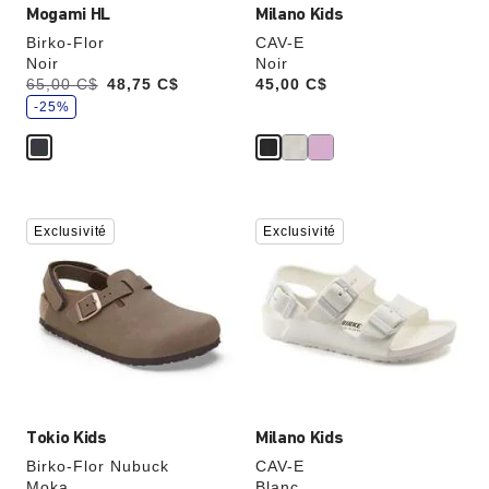
Mogami HL
Milano Kids
Birko-Flor
CAV-E
Noir
Noir
,
Était:
65,00 C$
,
48,75 C$
Price:
45,00 C$
é
est
c
-25%
o
n
o
m
i
s
e
z
Cliquer
Cliquer
Exclusivité
Exclusivité
sur
sur
les
les
échantillons
échantillons
de
de
couleurs
couleurs
modifiera
modifiera
l’image
l’image
du
du
produit
produit
Tokio Kids
Milano Kids
Birko-Flor Nubuck
CAV-E
Moka
Blanc