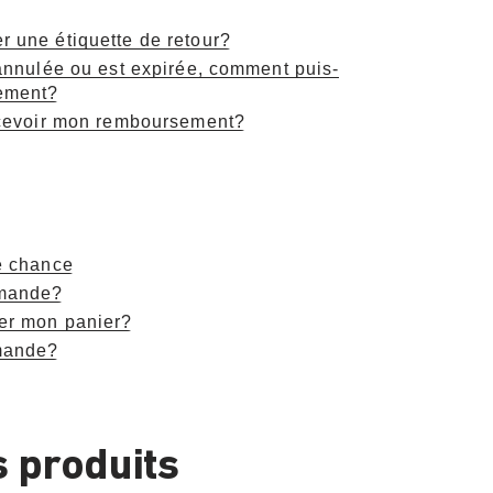
 une étiquette de retour?
 annulée ou est expirée, comment puis-
sement?
recevoir mon remboursement?
e chance
mmande?
er mon panier?
mande?
s produits