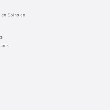
s de Soins de
ts
nants