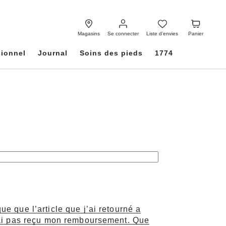
Se
Liste
Panier
connecter
d’envies
Magasins
Se connecter
Liste d’envies
Panier
sionnel
Journal
Soins des pieds
1774
ue que l’article que j’ai retourné a
n’ai pas reçu mon remboursement. Que