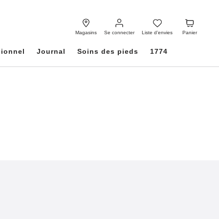
Se
Liste
Panier
connecter
d’envies
Magasins
Se connecter
Liste d’envies
Panier
sionnel
Journal
Soins des pieds
1774