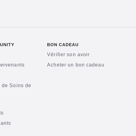
UNITY
BON CADEAU
Vérifier son avoir
tervenants
Acheter un bon cadeau
s de Soins de
ts
nants