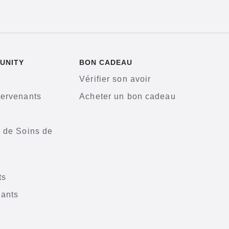
UNITY
BON CADEAU
Vérifier son avoir
tervenants
Acheter un bon cadeau
s de Soins de
ts
nants