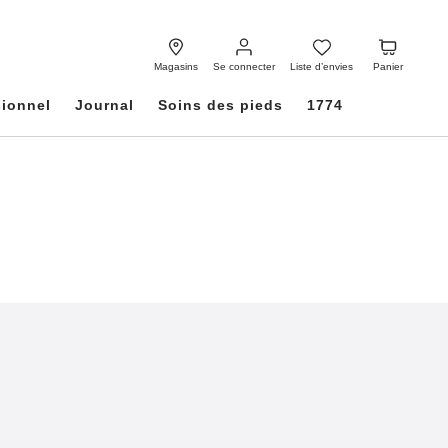
Se
Liste
Panier
connecter
d’envies
Magasins
Se connecter
Liste d’envies
Panier
sionnel
Journal
Soins des pieds
1774