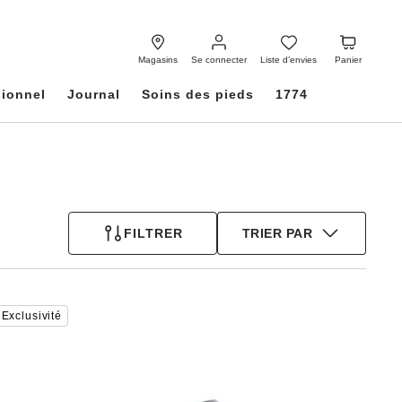
Se
Liste
Panier
connecter
d’envies
Magasins
Se connecter
Liste d’envies
Panier
sionnel
Journal
Soins des pieds
1774
FILTRER
TRIER PAR
Cliquer
Exclusivité
sur
les
échantillons
de
couleurs