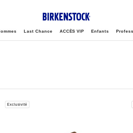
Hommes
Last Chance
ACCÈS VIP
Enfants
Profes
Cliquer
Exclusivité
sur
les
échantillons
de
couleurs