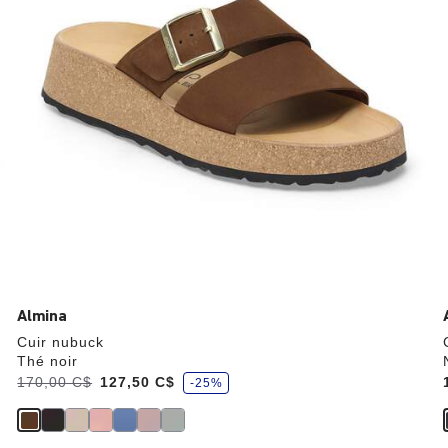
modifiera
l’image
du
produit
Almina
Cuir nubuck
Thé noir
,
Était:
170,00 C$
,
127,50 C$
-25%
é
c
est
o
n
o