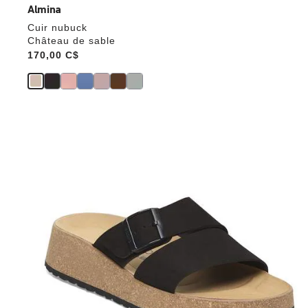
Almina
Cuir nubuck
Château de sable
Price:
170,00 C$
Cliquer
sur
les
échantillons
de
couleurs
modifiera
l’image
du
produit