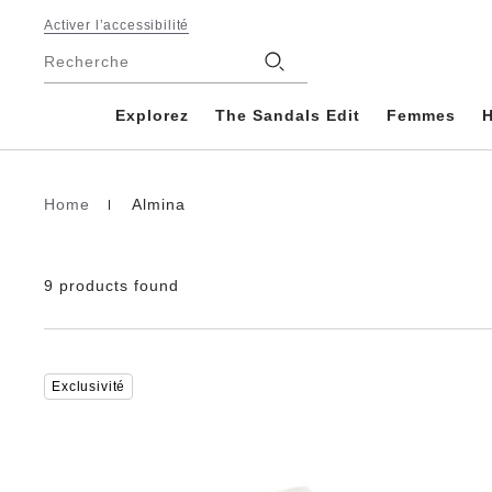
Footer
Activer l’accessibilité
Magasins
Recherche
Explorez
The Sandals Edit
Femmes
Home
Almina
Page d’accueil
9 products found
Cliquer
Exclusivité
sur
les
échantillons
de
couleurs