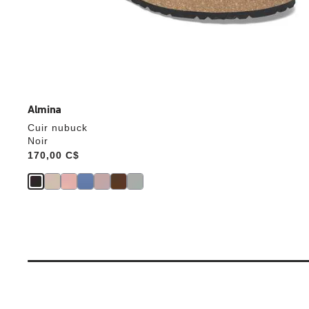
Almina
Cuir nubuck
Noir
Price:
170,00 C$