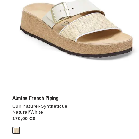
modifiera
l’image
du
produit
Almina French Piping
Cuir naturel-Synthétique
Natural/White
Price:
170,00 C$