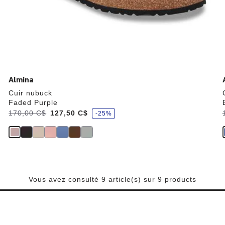
Almina
Cuir nubuck
Faded Purple
,
,
Était:
170,00 C$
,
127,50 C$
,
-25%
é
c
est
o
n
o
m
i
i
s
e
z
Vous avez consulté 9 article(s) sur 9 products