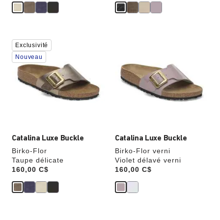
n
n
o
o
m
m
i
i
s
s
e
e
z
z
Cliquer
Cliquer
Exclusivité
sur
sur
les
les
Nouveau
échantillons
échantillons
de
de
couleurs
couleurs
modifiera
modifiera
l’image
l’image
du
du
produit
produit
Catalina Luxe Buckle
Catalina Luxe Buckle
Birko-Flor
Birko-Flor verni
Taupe délicate
Violet délavé verni
Price:
160,00 C$
Price:
160,00 C$
Cliquer
Cliquer