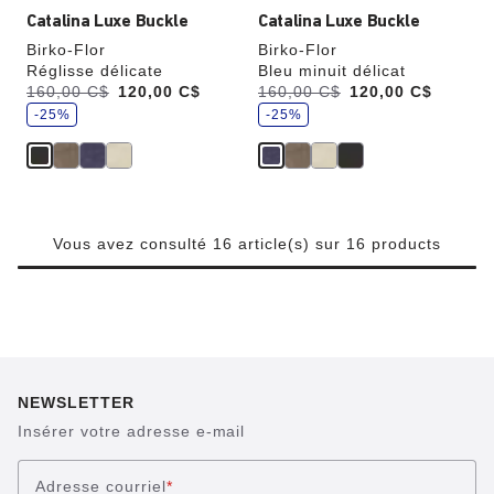
Catalina Luxe Buckle
Catalina Luxe Buckle
Birko-Flor
Birko-Flor
Réglisse délicate
Bleu minuit délicat
,
,
Était:
160,00 C$
,
120,00 C$
Était:
160,00 C$
,
120,00 C$
é
é
est
est
c
-25%
c
-25%
o
o
n
n
o
o
m
m
i
i
s
s
e
e
z
z
Vous avez consulté 16 article(s) sur 16 products
NEWSLETTER
Insérer votre adresse e-mail
Adresse courriel
*