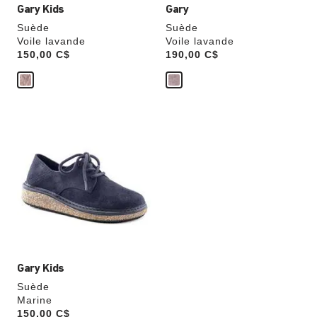
Gary Kids
Gary
Suède
Suède
Voile lavande
Voile lavande
Price:
150,00 C$
Price:
190,00 C$
Cliquer
sur
les
échantillons
de
couleurs
modifiera
l’image
du
produit
Gary Kids
Suède
Marine
Price:
150,00 C$