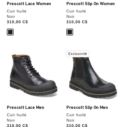
Prescott Lace Women
Prescott Slip On Women
Cuir huilé
Cuir huilé
Noir
Noir
Price:
310,00 C$
Price:
310,00 C$
Cliquer
Cliquer
Exclusivité
sur
sur
les
les
échantillons
échantillons
de
de
couleurs
couleurs
modifiera
modifiera
l’image
l’image
du
du
produit
produit
Prescott Lace Men
Prescott Slip On Men
Cuir huilé
Cuir huilé
Noir
Noir
Price:
310,00 C$
Price:
310,00 C$