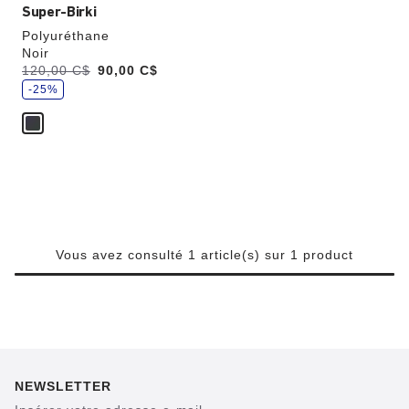
Super-Birki
Polyuréthane
Noir
,
Était:
120,00 C$
,
90,00 C$
é
est
c
-25%
o
n
o
m
i
s
e
z
Vous avez consulté 1 article(s) sur 1 product
NEWSLETTER