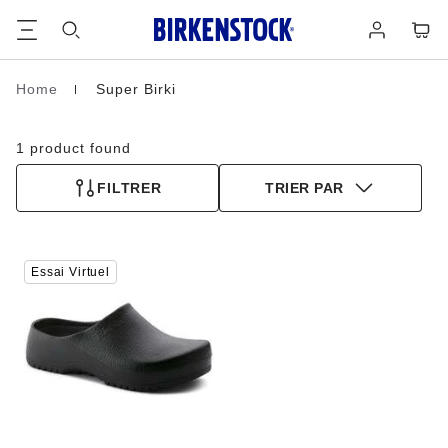
Footer
Panie
Se
connecter
Home
Super Birki
Page d’accueil
1 product found
FILTRER
TRIER PAR
Cliquer
Essai Virtuel
sur
les
échantillons
de
couleurs
modifiera
l’image
du
produit