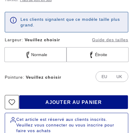
TVA incl.
Frais de port en sus
n
o
m
i
s
Les clients signalent que ce modèle taille plus
e
z
grand.
Largeur:
Veuillez choisir
Guide des tailles
Normale
Étroite
EU
UK
Pointure:
Veuillez choisir
AJOUTER AU PANIER
Cet article est réservé aux clients inscrits.
Veuillez vous connecter ou vous inscrire pour
faire vos achats