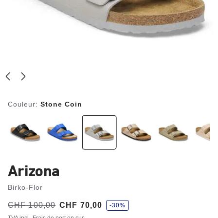
Couleur:
Stone Coin
Arizona
Birko-Flor
é
Avant:
CHF 100,00
à
CHF 70,00
-30%
c
o