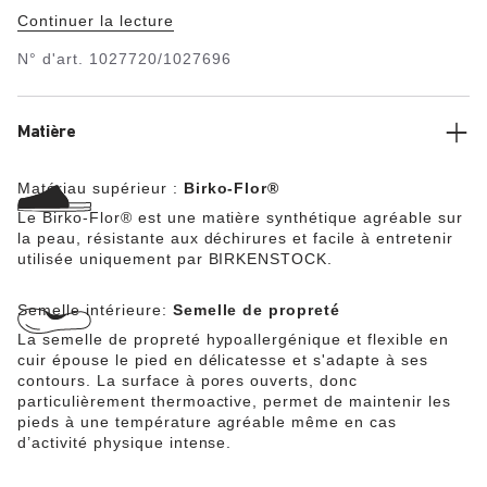
exemple de design intemporel. A ce titre, il y a bien
Continuer la lecture
longtemps qu’elle s’est imposée comme une chaussure
confortable culte. Le dessus est en Birko-Flor®, une
N° d'art.
1027720/1027696
matière synthétique hypoallergénique et résistante.
Matière
Matériau supérieur :
Birko-Flor®
Le Birko-Flor® est une matière synthétique agréable sur
la peau, résistante aux déchirures et facile à entretenir
utilisée uniquement par BIRKENSTOCK.
Semelle intérieure:
Semelle de propreté
La semelle de propreté hypoallergénique et flexible en
cuir épouse le pied en délicatesse et s'adapte à ses
contours. La surface à pores ouverts, donc
particulièrement thermoactive, permet de maintenir les
pieds à une température agréable même en cas
d’activité physique intense.