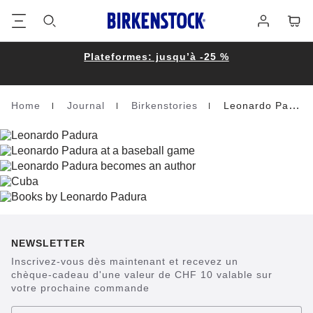
Footer
Panie
Se
connecter
Plateformes: jusqu’à -25 %
Home
Journal
Birkenstories
Leonardo Padura
Homepage
NEWSLETTER
Inscrivez-vous dès maintenant et recevez un
chèque-cadeau d'une valeur de CHF 10 valable sur
votre prochaine commande