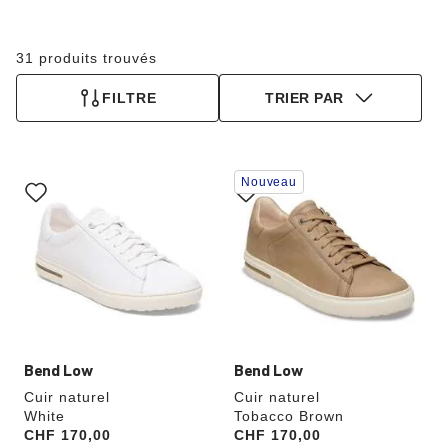
31 produits trouvés
FILTRE
TRIER PAR
Cliquer
Cliquer
Nouveau
sur
sur
les
les
échantillons
échantillons
de
de
couleurs
couleurs
modifiera
modifiera
l’image
l’image
du
du
produit
produit
Bend Low
Bend Low
Cuir naturel
Cuir naturel
White
Tobacco Brown
Price:
CHF 170,00
Price:
CHF 170,00