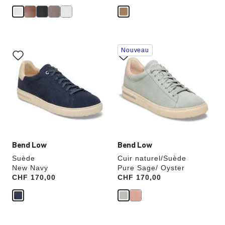
Cliquer
Cliquer
Nouveau
sur
sur
les
les
échantillons
échantillons
de
de
couleurs
couleurs
modifiera
modifiera
l’image
l’image
du
du
produit
produit
Bend Low
Bend Low
Suède
Cuir naturel/Suède
New Navy
Pure Sage/ Oyster
Price:
CHF 170,00
Price:
CHF 170,00