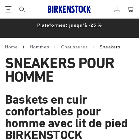
Footer
Panie
Se
connecter
Plateformes: jusqu’à -25 %
Home
Hommes
Chaussures
Sneakers
Homepage
SNEAKERS POUR
HOMME
Baskets en cuir
confortables pour
homme avec lit de pied
BIRKENSTOCK