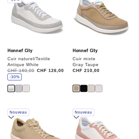
échantillons
échantillons
de
de
couleurs
couleurs
modifiera
modifiera
l’image
l’image
du
du
produit
produit
Honnef City
Honnef City
Cuir naturel/Textile
Cuir mixte
Antique White
Gray Taupe
é
Avant:
CHF 180,00
à
CHF 126,00
Price:
CHF 210,00
c
o
-30%
n
o
m
i
s
e
z
Cliquer
Cliquer
Nouveau
Nouveau
sur
sur
les
les
échantillons
échantillons
de
de
couleurs
couleurs