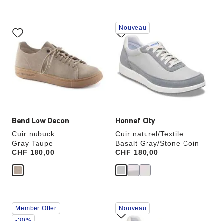
Cliquer
Cliquer
Nouveau
sur
sur
les
les
échantillons
échantillons
de
de
couleurs
couleurs
modifiera
modifiera
l’image
l’image
du
du
produit
produit
Bend Low Decon
Honnef City
Cuir nubuck
Cuir naturel/Textile
Gray Taupe
Basalt Gray/Stone Coin
Price:
CHF 180,00
Price:
CHF 180,00
Cliquer
Cliquer
Member Offer
Nouveau
sur
sur
les
les
-30%