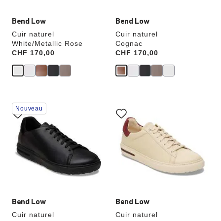
produit
produit
Bend Low
Bend Low
Cuir naturel
Cuir naturel
White/Metallic Rose
Cognac
Price:
CHF 170,00
Price:
CHF 170,00
Cliquer
Cliquer
Nouveau
sur
sur
les
les
échantillons
échantillons
de
de
couleurs
couleurs
modifiera
modifiera
l’image
l’image
du
du
produit
produit
Bend Low
Bend Low
Cuir naturel
Cuir naturel