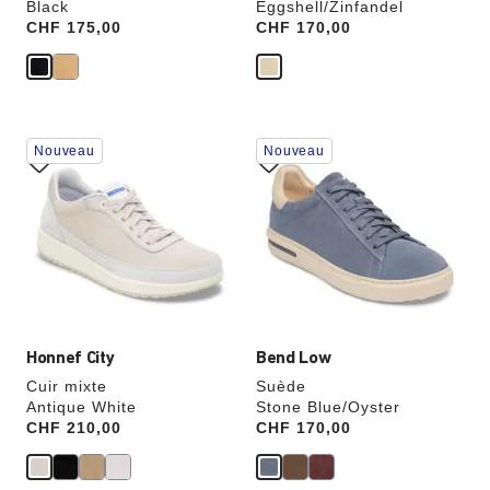
Black
Eggshell/Zinfandel
Price:
CHF 175,00
Price:
CHF 170,00
Cliquer
Cliquer
Nouveau
Nouveau
sur
sur
les
les
échantillons
échantillons
de
de
couleurs
couleurs
modifiera
modifiera
l’image
l’image
du
du
produit
produit
Honnef City
Bend Low
Cuir mixte
Suède
Antique White
Stone Blue/Oyster
Price:
CHF 210,00
Price:
CHF 170,00