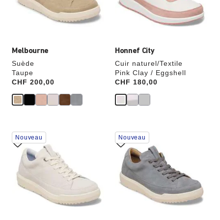
modifiera
modifiera
l’image
l’image
du
du
produit
produit
Melbourne
Honnef City
Suède
Cuir naturel/Textile
Taupe
Pink Clay / Eggshell
Price:
CHF 200,00
Price:
CHF 180,00
Cliquer
Cliquer
Nouveau
Nouveau
sur
sur
les
les
échantillons
échantillons
de
de
couleurs
couleurs
modifiera
modifiera
l’image
l’image
du
du
produit
produit