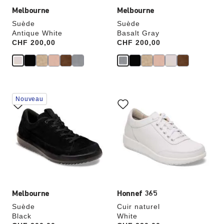
Melbourne
Melbourne
Suède
Suède
Antique White
Basalt Gray
Price:
CHF 200,00
Price:
CHF 200,00
Cliquer
Cliquer
Nouveau
sur
sur
les
les
échantillons
échantillons
de
de
couleurs
couleurs
modifiera
modifiera
l’image
l’image
du
du
produit
produit
Melbourne
Honnef 365
Suède
Cuir naturel
Black
White