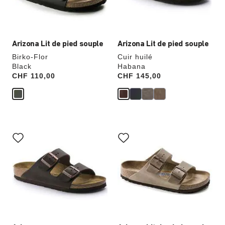
l’image
l’image
du
du
produit
produit
Arizona Lit de pied souple
Arizona Lit de pied souple
Birko-Flor
Cuir huilé
Black
Habana
Price:
CHF 110,00
Price:
CHF 145,00
Cliquer
Cliquer
sur
sur
les
les
échantillons
échantillons
de
de
couleurs
couleurs
modifiera
modifiera
l’image
l’image
du
du
produit
produit