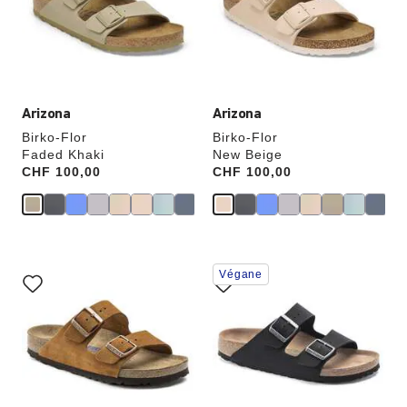
couleurs
couleurs
modifiera
modifiera
l’image
l’image
du
du
produit
produit
Arizona
Arizona
Birko-Flor
Birko-Flor
Faded Khaki
New Beige
Price:
CHF 100,00
Price:
CHF 100,00
Cliquer
Cliquer
Végane
sur
sur
les
les
échantillons
échantillons
de
de
couleurs
couleurs
modifiera
modifiera
l’image
l’image
du
du