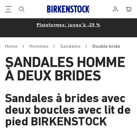
Footer
Panie
Se
connecter
Plateformes: jusqu’à -25 %
Home
Hommes
Sandales
Double bride
Homepage
SANDALES HOMME
À DEUX BRIDES
Sandales à brides avec
deux boucles avec lit de
pied BIRKENSTOCK