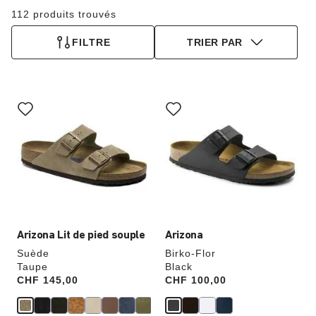
112 produits trouvés
FILTRE
TRIER PAR
Cliquer
Cliquer
sur
sur
les
les
échantillons
échantillons
de
de
couleurs
couleurs
modifiera
modifiera
l’image
l’image
du
du
produit
produit
Arizona Lit de pied souple
Arizona
Suède
Birko-Flor
Taupe
Black
Price:
CHF 145,00
Price:
CHF 100,00