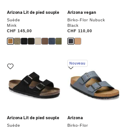
produit
produit
Arizona Lit de pied souple
Arizona vegan
Suède
Birko-Flor Nubuck
Mink
Black
Price:
CHF 145,00
Price:
CHF 110,00
Cliquer
Cliquer
Nouveau
sur
sur
les
les
échantillons
échantillons
de
de
couleurs
couleurs
modifiera
modifiera
l’image
l’image
du
du
produit
produit
Arizona Lit de pied souple
Arizona
Suède
Birko-Flor