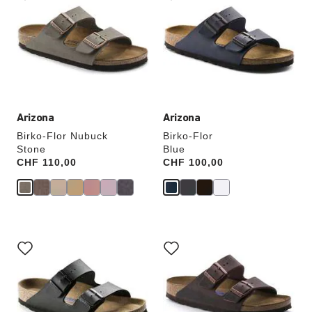
les
les
échantillons
échantillons
de
de
couleurs
couleurs
modifiera
modifiera
l’image
l’image
du
du
produit
produit
Arizona
Arizona
Birko-Flor Nubuck
Birko-Flor
Stone
Blue
Price:
CHF 110,00
Price:
CHF 100,00
Cliquer
Cliquer
sur
sur
les
les
échantillons
échantillons
de
de
couleurs
couleurs
modifiera
modifiera