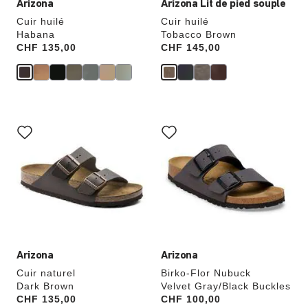
Arizona
Arizona Lit de pied souple
Cuir huilé
Cuir huilé
Habana
Tobacco Brown
Price:
CHF 135,00
Price:
CHF 145,00
Cliquer
Cliquer
sur
sur
les
les
échantillons
échantillons
de
de
couleurs
couleurs
modifiera
modifiera
l’image
l’image
du
du
produit
produit
Arizona
Arizona
Cuir naturel
Birko-Flor Nubuck
Dark Brown
Velvet Gray/Black Buckles
Price:
CHF 135,00
Price:
CHF 100,00