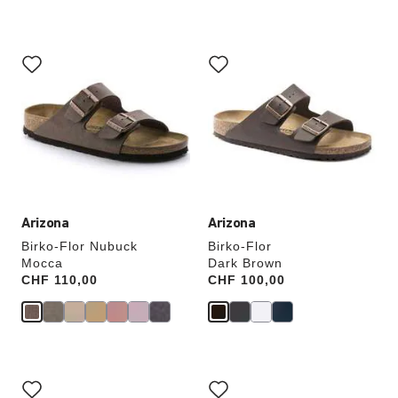
Cliquer
Cliquer
sur
sur
les
les
échantillons
échantillons
de
de
couleurs
couleurs
modifiera
modifiera
l’image
l’image
du
du
produit
produit
Arizona
Arizona
Birko-Flor Nubuck
Birko-Flor
Mocca
Dark Brown
Price:
CHF 110,00
Price:
CHF 100,00
Cliquer
Cliquer
sur
sur