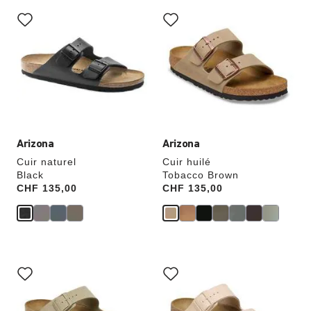
Cliquer
Cliquer
sur
sur
les
les
échantillons
échantillons
de
de
couleurs
couleurs
modifiera
modifiera
l’image
l’image
du
du
produit
produit
Arizona
Arizona
Cuir naturel
Cuir huilé
Black
Tobacco Brown
Price:
CHF 135,00
Price:
CHF 135,00
Cliquer
Cliquer
sur
sur
les
les
échantillons
échantillons
de
de