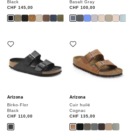
Black
Basalt Gray
Price:
CHF 145,00
Price:
CHF 100,00
Cliquer
Cliquer
sur
sur
les
les
échantillons
échantillons
de
de
couleurs
couleurs
modifiera
modifiera
l’image
l’image
du
du
produit
produit
Arizona
Arizona
Birko-Flor
Cuir huilé
Black
Cognac
Price:
CHF 110,00
Price:
CHF 135,00