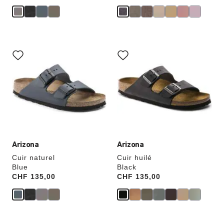
Cliquer
Cliquer
sur
sur
les
les
échantillons
échantillons
de
de
couleurs
couleurs
modifiera
modifiera
l’image
l’image
du
du
produit
produit
Arizona
Arizona
Cuir naturel
Cuir huilé
Blue
Black
Price:
CHF 135,00
Price:
CHF 135,00