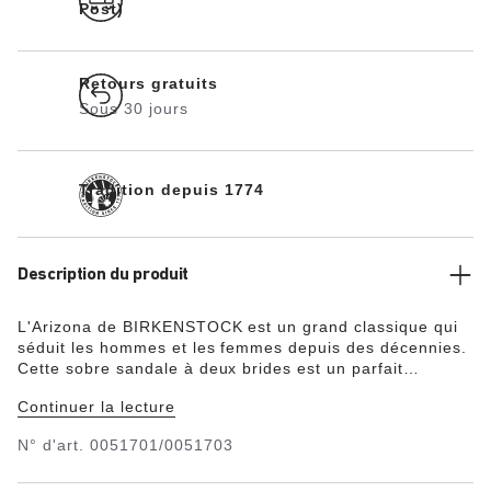
Post)
Retours gratuits
Sous 30 jours
Tradition depuis 1774
Description du produit
L'Arizona de BIRKENSTOCK est un grand classique qui
séduit les hommes et les femmes depuis des décennies.
Cette sobre sandale à deux brides est un parfait
exemple de design intemporel. A ce titre, il y a bien
Continuer la lecture
longtemps qu’elle s’est imposée comme une chaussure
confortable culte. Le dessus est en Birko-Flor®, une
N° d'art.
0051701/0051703
matière synthétique hypoallergénique et résistante.