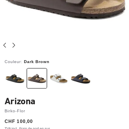
Couleur:
Dark Brown
Arizona
Birko-Flor
Price:
CHF 100,00
TVA incl.
Frais de port en sus