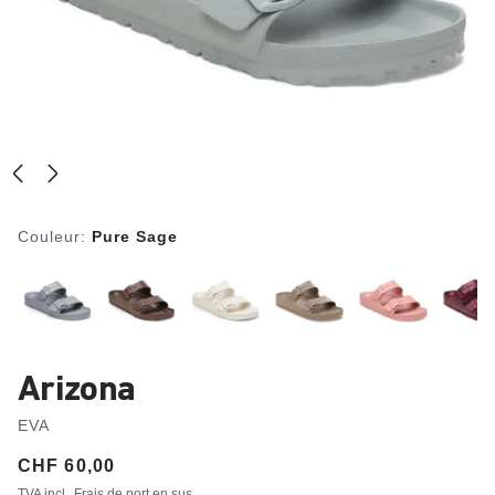
Couleur:
Pure Sage
Arizona
EVA
Price:
CHF 60,00
TVA incl.
Frais de port en sus