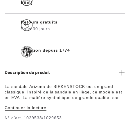
Post)
Retours gratuits
Sous 30 jours
Tradition depuis 1774
Description du produit
La sandale Arizona de BIRKENSTOCK est un grand
classique. Inspiré de la sandale en liège, ce modèle est
en EVA. La matière synthétique de grande qualité, sans
odeurs et sans substances nocives, réunit de
Continuer la lecture
nombreuses propriétés : elle est très légère, élastique,
article étanche, agréable pour la peau et offre la
N° d'art.
1029538/1029653
sensation de confort caractéristique de BIRKENSTOCK.