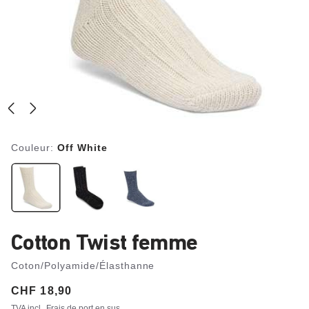
Couleur:
Off White
Cotton Twist femme
Coton/Polyamide/Élasthanne
Price:
CHF 18,90
TVA incl.
Frais de port en sus