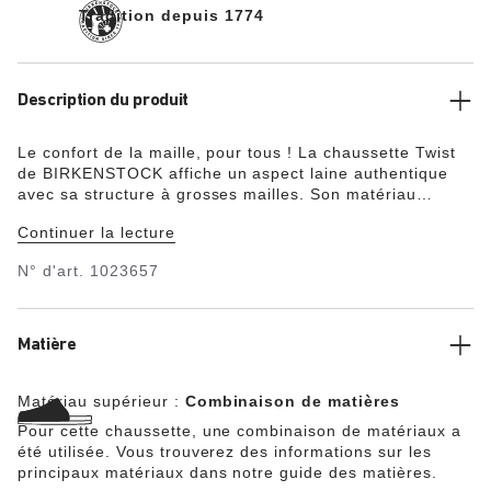
Tradition depuis 1774
Description du produit
Le confort de la maille, pour tous ! La chaussette Twist
de BIRKENSTOCK affiche un aspect laine authentique
avec sa structure à grosses mailles. Son matériau
garantit l’effet de surprise. Grâce à sa part de coton
Continuer la lecture
élevée, cette chaussette est agréablement douce et elle
garde les pieds bien au chaud. Son bord-côte élastique
N° d'art.
1023657
non comprimant épouse parfaitement le pied.
Matière
Matériau supérieur :
Combinaison de matières
Pour cette chaussette, une combinaison de matériaux a
été utilisée. Vous trouverez des informations sur les
principaux matériaux dans notre guide des matières.