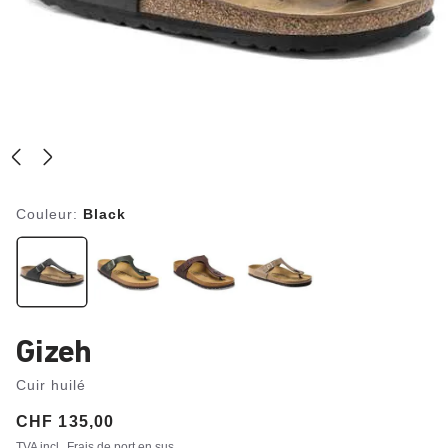
Couleur:
Black
Gizeh
Cuir huilé
Price:
CHF 135,00
TVA incl.
Frais de port en sus