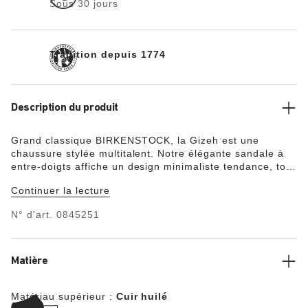
Sous 30 jours
Tradition depuis 1774
Description du produit
Grand classique BIRKENSTOCK, la Gizeh est une
chaussure stylée multitalent. Notre élégante sandale à
entre-doigts affiche un design minimaliste tendance, tout
en offrant un maintien parfait. Sa tige a été
Continuer la lecture
confectionnée dans un cuir nubuck huilé particulièrement
épais, à bords bruts.
N° d'art.
0845251
Matière
Matériau supérieur :
Cuir huilé