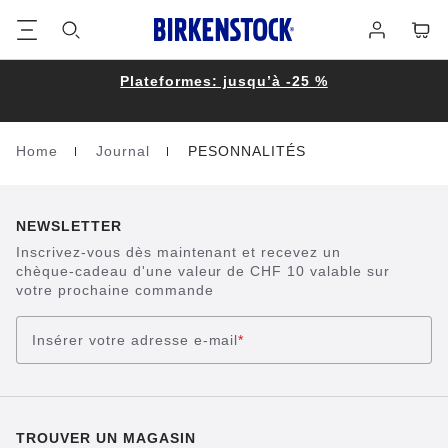
Footer
Panie
Se
connecter
Plateformes: jusqu’à -25 %
Home
Journal
PESONNALITÉS
Homepage
NEWSLETTER
Inscrivez-vous dès maintenant et recevez un
chèque-cadeau d'une valeur de CHF 10 valable sur
votre prochaine commande
Insérer votre adresse e-mail
*
TROUVER UN MAGASIN