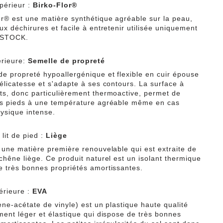
périeur :
Birko-Flor®
or® est une matière synthétique agréable sur la peau,
ux déchirures et facile à entretenir utilisée uniquement
NSTOCK.
érieure:
Semelle de propreté
de propreté hypoallergénique et flexible en cuir épouse
délicatesse et s'adapte à ses contours. La surface à
ts, donc particulièrement thermoactive, permet de
es pieds à une température agréable même en cas
hysique intense.
lit de pied :
Liège
t une matière première renouvelable qui est extraite de
chêne liège. Ce produit naturel est un isolant thermique
e très bonnes propriétés amortissantes.
érieure :
EVA
ène-acétate de vinyle) est un plastique haute qualité
ement léger et élastique qui dispose de très bonnes