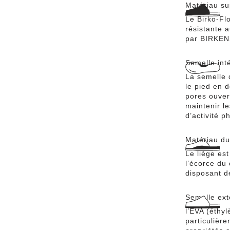
Matériau su
Le Birko-Fl
résistante a
par BIRKE
Semelle int
La semelle 
le pied en 
pores ouver
maintenir l
d’activité p
Matériau du 
Le liège es
l’écorce du 
disposant d
Semelle ext
l’EVA (éthyl
particulièr