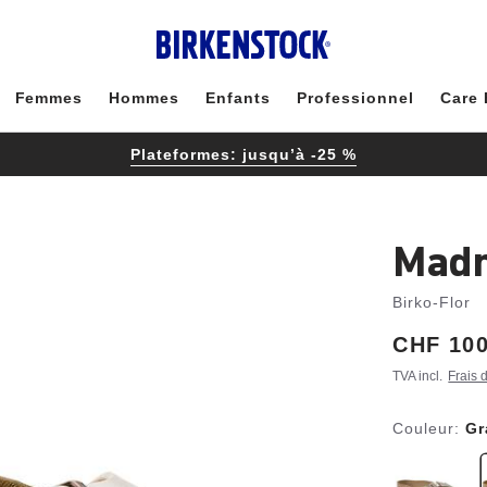
Femmes
Hommes
Enfants
Professionnel
Care 
Plateformes: jusqu’à -25 %
Madr
Birko-Flor
Price:
CHF 100
TVA incl.
Frais 
Couleur:
Gr