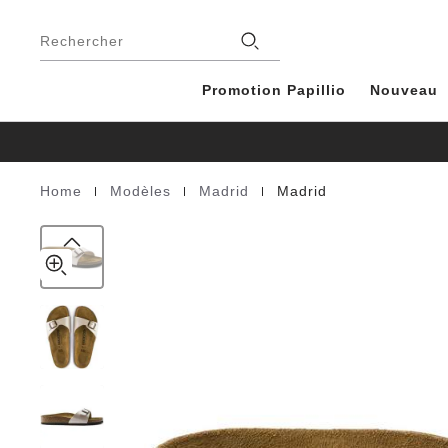
Madrid
details
Footer
about
Birko-
Magasins
product
Rechercher
Flor
materials
Promotion Papillio
Nouveau
|
|
|
Home
Modèles
Madrid
Madrid
Homepage