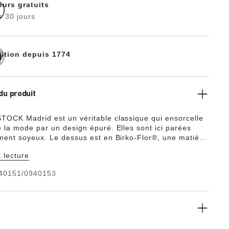
ours gratuits
s 30 jours
dition depuis 1774
du produit
OCK Madrid est un véritable classique qui ensorcelle
 la mode par un design épuré. Elles sont ici parées
ment soyeux. Le dessus est en Birko-Flor®, une matière
 hypoallergénique et résistante.
 lecture
40151/0940153