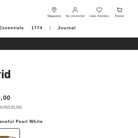
Se
Liste
Panier
connecter
d’envies
Magasins
Se connecter
Liste d’envies
Panier
Essentials
1774
Journal
id
,00
de port en sus
aceful Pearl White