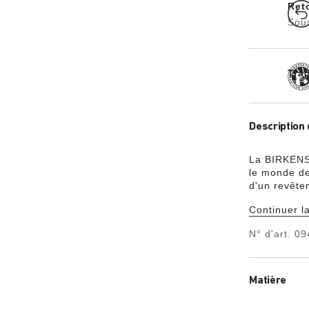
Ret
Sou
Tra
Description 
La BIRKENST
le monde de
d'un revête
synthétique
Continuer la
N° d'art.
09
Matière