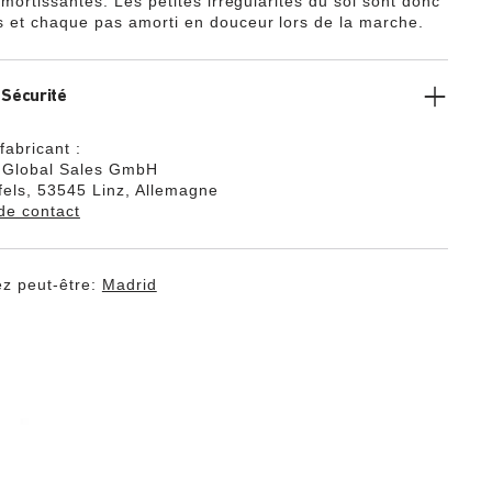
mortissantes. Les petites irrégularités du sol sont donc
et chaque pas amorti en douceur lors de la marche.
 Sécurité
fabricant :
k Global Sales GmbH
els, 53545 Linz, Allemagne
de contact
z peut-être:
Madrid