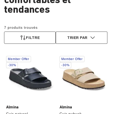
confortables et
tendances
7 produits trouvés
FILTRE
TRIER PAR
Cliquer
Cliquer
Member Offer
Member Offer
sur
sur
les
les
-30%
-30%
échantillons
échantillons
de
de
couleurs
couleurs
modifiera
modifiera
l’image
l’image
du
du
produit
produit
Almina
Almina
Cuir naturel
Cuir nubuck