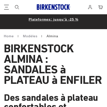
Footer
Panie
Se
connecter
Plateformes: jusqu’à -25 %
Home
Modèles
Almina
Homepage
BIRKENSTOCK
ALMINA :
SANDALES à
PLATEAU à ENFILER
Des sandales à plateau