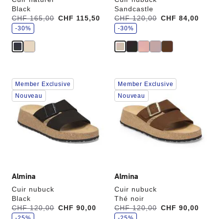
Black
Sandcastle
é
é
Avant:
CHF 165,00
à
CHF 115,50
Avant:
CHF 120,00
à
CHF 84,00
c
c
o
-30%
o
-30%
n
n
o
o
m
m
i
i
s
s
e
e
z
z
Cliquer
Cliquer
Member Exclusive
Member Exclusive
sur
sur
les
les
Nouveau
Nouveau
échantillons
échantillons
de
de
couleurs
couleurs
modifiera
modifiera
l’image
l’image
du
du
produit
produit
Almina
Almina
Cuir nubuck
Cuir nubuck
Black
Thé noir
é
é
Avant:
CHF 120,00
à
CHF 90,00
Avant:
CHF 120,00
à
CHF 90,00
c
c
o
-25%
o
-25%