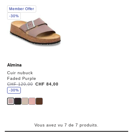
Cliquer
Member Offer
sur
les
-30%
échantillons
de
couleurs
modifiera
l’image
du
produit
Almina
Cuir nubuck
Faded Purple
é
Avant:
CHF 120,00
à
CHF 84,00
c
o
-30%
n
o
m
i
s
e
z
Vous avez vu 7 de 7 produits.